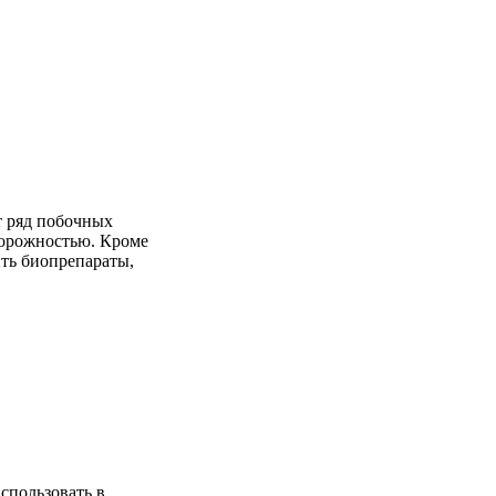
т ряд побочных
торожностью. Кроме
ть биопрепараты,
использовать в