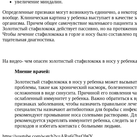
увеличение миндалин.
Определенные признаки могут возникнуть единично, а некотор
вообще. Клиническая картина у ребенка выступает в качестве 
организма. Причем общее самочувствие маленького пациента з
Золотистый стафилококк действует пассивно, но на протяжени
Чтобы лечение стафилококка в горле и носу было составлено п
тщательная диагностика.
На видео- чем опасен золотистый стафилококк в носу у ребенка
Мнение врачей:
Золотистый стафилококк в носу у ребенка может вызыва
проблемы, такие как хронический насморк, болезненност
осложнения в виде синусита. Причиной его появления ча
ослабленный иммунитет у ребенка. Важно обратиться к в
признаках заболевания, чтобы назначить правильное леч
специалисты назначают антибиотики для борьбы с инфек
рекомендуют промывание носа солевыми растворами. Дл
рекомендуется укреплять иммунитет ребенка, следить за
проходов и избегать контакта с больными людьми.
https://youtube.com/watch?v=ARu6i7bxOWY