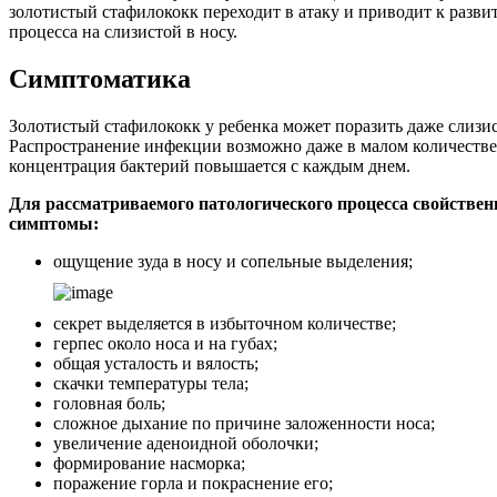
золотистый стафилококк переходит в атаку и приводит к разв
процесса на слизистой в носу.
Симптоматика
Золотистый стафилококк у ребенка может поразить даже слизис
Распространение инфекции возможно даже в малом количеств
концентрация бактерий повышается с каждым днем.
Для рассматриваемого патологического процесса свойстве
симптомы:
ощущение зуда в носу и сопельные выделения;
секрет выделяется в избыточном количестве;
герпес около носа и на губах;
общая усталость и вялость;
скачки температуры тела;
головная боль;
сложное дыхание по причине заложенности носа;
увеличение аденоидной оболочки;
формирование насморка;
поражение горла и покраснение его;