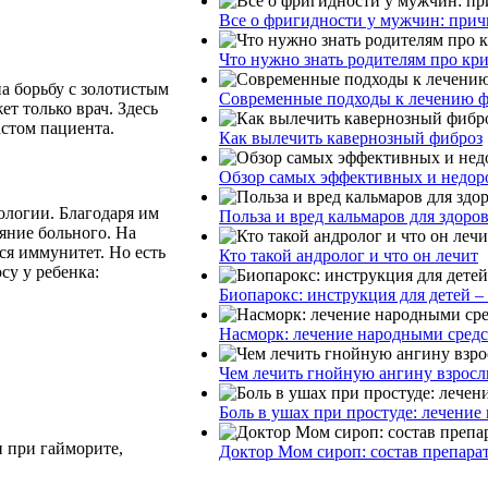
Все о фригидности у мужчин: прич
Что нужно знать родителям про кр
а борьбу с золотистым
Современные подходы к лечению ф
т только врач. Здесь
астом пациента.
Как вылечить кавернозный фиброз
Обзор самых эффективных и недоро
ологии. Благодаря им
Польза и вред кальмаров для здоро
яние больного. На
ся иммунитет. Но есть
Кто такой андролог и что он лечит
су у ребенка:
Биопарокс: инструкция для детей –
Насморк: лечение народными сред
Чем лечить гнойную ангину взросл
Боль в ушах при простуде: лечение
 при гайморите,
Доктор Мом сироп: состав препара