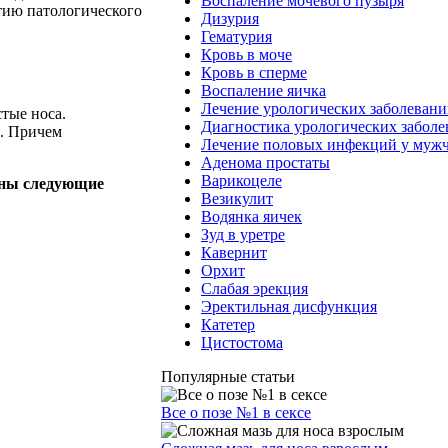
Воспаление мочевого пузыря
итию патологического
Дизурия
Гематурия
Кровь в моче
Кровь в сперме
Воспаление яичка
Лечение урологических заболеван
тые носа.
Диагностика урологических забол
е. Причем
Лечение половых инфекций у муж
Аденома простаты
Варикоцеле
нны следующие
Везикулит
Водянка яичек
Зуд в уретре
Кавернит
Орхит
Слабая эрекция
Эректильная дисфункция
Катетер
Цистостома
Популярные статьи
Все о позе №1 в сексе