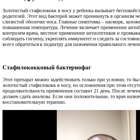
Золотистый стафилококк в носу у ребенка вызывает беспокойс
родителей. Этот вид бактерий может проникнуть в организм ч
слизистой оболочке носа. Главные симптомы – насморк, заложе
повышенная температура. Лечение включает применение анти
контролем врача, местное применение антисептиков и промыв
соблюдать гигиену, укреплять иммунитет и следить за состоян
всего обратиться к педиатру для назначения правильного лечен
Стафилококковый бактериофаг
Этот препарат можно задействовать только при условии, то бы
золотистый стафилококк в носу, но осложнения при этом отсу
продолжительность применения составит 21 день. После лечен
должен сдать анализы. Если они положительные, то врач назна
восстановительную терапию.