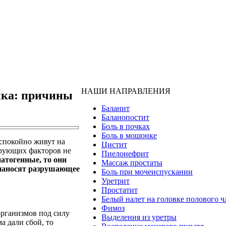
НАШИ НАПРАВЛЕНИЯ
нка: причины
Баланит
Баланопостит
Боль в почках
Боль в мошонке
 спокойно живут на
Цистит
ирующих факторов не
Пиелонефрит
патогенные, то они
Массаж простаты
 наносят разрушающее
Боль при мочеиспускании
Уретрит
Простатит
Белый налет на головке полового ч
Фимоз
организмов под силу
Выделения из уретры
а дали сбой, то