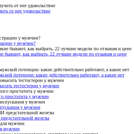
ить от нее удовольствие
трацию у мужчин?
ие бывают, как выбрать, 22 лучшие модели по отзывам и цене
ской потенции: какие действительно работают, а какие нет
высить тестостерон у мужчин
го простатита у мужчин
спускания у мужчин
 предстательной железы
ля мужчин