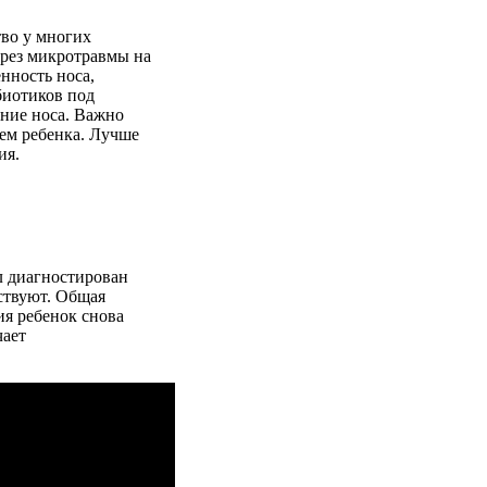
тво у многих
ерез микротравмы на
нность носа,
биотиков под
ание носа. Важно
ием ребенка. Лучше
ия.
л диагностирован
тствуют. Общая
ия ребенок снова
чает