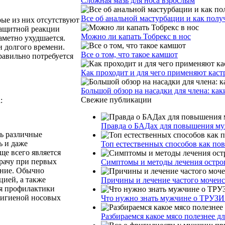
Сложная мазь для носа взрослым
Все об анальной мастурбации и как получ
ые из них отсутствуют
защитной реакции
Можно ли капать Тобрекс в нос
аметно ухудшается.
и долгого времени.
Все о том, что такое камшот
равильно потребуется
Как проходит и для чего применяют кас
Большой обзор на насадки для члена: как
Свежие публикации
:
Правда о БАДах для повышения муж
ть различные
ь и даже
Топ естественных способов как по
ще всего является
рачу при первых
Симптомы и методы лечения остро
ение. Обычно
цией, а также
Причины и лечение частого мочеи
я профилактики
 гигиеной носовых
Что нужно знать мужчине о ТРУЗИ
Разбираемся какое мясо полезнее д