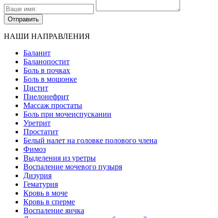
НАШИ НАПРАВЛЕНИЯ
Баланит
Баланопостит
Боль в почках
Боль в мошонке
Цистит
Пиелонефрит
Массаж простаты
Боль при мочеиспускании
Уретрит
Простатит
Белый налет на головке полового члена
Фимоз
Выделения из уретры
Воспаление мочевого пузыря
Дизурия
Гематурия
Кровь в моче
Кровь в сперме
Воспаление яичка