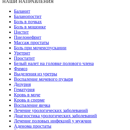
НАШИ НАПРАВЛЕНИЯ
Баланит
Баланопостит
Боль в почках
Боль в мошонке
Цистит
Пиелонефрит
Массаж простаты
Боль при мочеиспускании
Уретрит
Простатит
Белый налет на головке полового члена
Фимоз
Выделения из уретры
Воспаление мочевого пузыря
Дизурия
Гематурия
Кровь в моче
Кровь в сперме
Воспаление яичка
Лечение урологических заболеваний
Диагностика урологических заболеваний
Лечение половых инфекций у мужчин
Аденома простаты