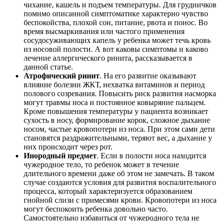
чихание, кашель и подъем температуры. Для грудничков
помимо описанной симптоматике характерно чувство
беспокойства, плохой сон, питание, рвота и понос. Во
время высмаркивания или частого применения
сосудосуживающих капель у ребенка может течь кровь
из носовой полости. А вот каковы симптомы и каково
лечение аллергического ринита, рассказывается в
данной статье.
Атрофический ринит
. На его развитие оказывают
влияние болезни ЖКТ, нехватка витаминов и период
полового созревания. Повысить риск развития насморка
могут травмы носа и постоянное ковыряние пальцем.
Кроме повышения температуры у пациента возникает
сухость в носу, формирование корок, сложное дыхание
носом, частые кровопотери из носа. При этом сами дети
становятся раздражительными, теряют вес, а дыхание у
них происходит через рот.
Инородный предмет
. Если в полости носа находится
чужеродное тело, то ребенок может в течение
длительного времени даже об этом не замечать. В таком
случае создаются условия для развития воспалительного
процесса, который характеризуется образованием
гнойной слизи с примесями крови. Кровопотери из носа
могут беспокоить ребенка довольно часто.
Самостоятельно избавиться от чужеродного тела не