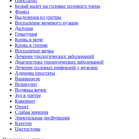
Простатит
Белый налет на головке полового члена
Фимоз
Выделения из уретры
Воспаление мочевого пузыря
Дизурия
Гематурия
Кровь в моче
Кровь в сперме
Воспаление яичка
Лечение урологических заболеваний
Диагностика урологических заболеваний
Лечение половых инфекций у мужчин
Аденома простаты
Варикоцеле
Везикулит
Водянка яичек
Зуд в уретре
Кавернит
Орхит
Слабая эрекция
Эректильная дисфункция
Катетер
Цистостома