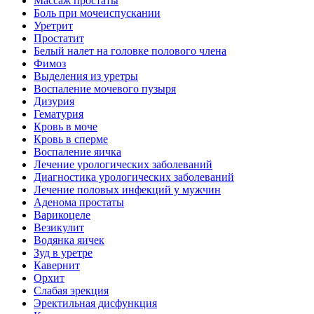
Массаж простаты
Боль при мочеиспускании
Уретрит
Простатит
Белый налет на головке полового члена
Фимоз
Выделения из уретры
Воспаление мочевого пузыря
Дизурия
Гематурия
Кровь в моче
Кровь в сперме
Воспаление яичка
Лечение урологических заболеваний
Диагностика урологических заболеваний
Лечение половых инфекций у мужчин
Аденома простаты
Варикоцеле
Везикулит
Водянка яичек
Зуд в уретре
Кавернит
Орхит
Слабая эрекция
Эректильная дисфункция