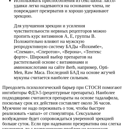
Использовать приспособления из секс-шопа: лассо-
удавки легко надеваются на основание члена, не
повреждают презерватив и хорошо удерживают
эрекцию.
Для улучшения эрекции и усиления
чувствительности нервных рецепторов можно
пропить курс витаминов А, Е, группы В.
Положительно влияют на мужскую
репродуктивную систему БАДы «Йохимбе»,
«Спеман», «Сперотон», «Верона», «Тентекс
форте». Широкий выбор препаратов на
растительной основе с витаминами и
аминокислотами на сайте iherb, например, Opti-
Men, Raw Maca. Последний БАД на основе жгучей
мукуны считается наиболее сильным.
Преодолеть психологический барьер при СТОСН помогают
ингибиторы ФДЭ-5 (рецептурные препараты). Наиболее
подходящими считаются препараты на основе тадалафила,
поскольку срок их действия составляет около 36 часов.
Мужчине не надо переживать о том, чтобы быстрее
реализовать «запал» от стимулятора. Сексуальное
возбуждение будет сопровождаться уверенной эрекцией
больше суток. Если при надевании презерватива она слегка
ухудшится, то с возвращением проблем не возникнет.