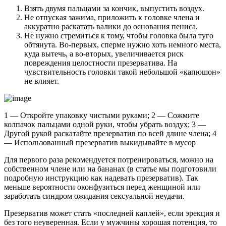
Взять двумя пальцами за кончик, выпустить воздух.
Не отпуская зажима, приложить к головке члена и
аккуратно раскатать валики до основания пениса.
Не нужно стремиться к тому, чтобы головка была туго
обтянута. Во-первых, сперме нужно хоть немного места,
куда вытечь, а во-вторых, увеличивается риск
повреждения целостности презерватива. На
чувствительность головки такой небольшой «капюшон»
не влияет.
1 — Откройте упаковку чистыми руками; 2 — Сожмите
колпачок пальцами одной руки, чтобы убрать воздух; 3 —
Другой рукой раскатайте презерватив по всей длине члена; 4
— Использованный презерватив выкидывайте в мусор
Для первого раза рекомендуется потренироваться, можно на
собственном члене или на бананах (в статье мы подготовили
подробную инструкцию как надевать презерватив). Так
меньше вероятности оконфузиться перед женщиной или
заработать синдром ожидания сексуальной неудачи.
Презерватив может стать «последней каплей», если эрекция и
без того неуверенная. Если у мужчины хорошая потенция, то