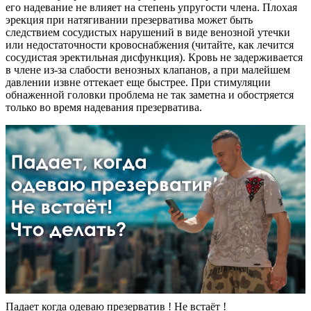
его надевание не влияет на степень упругости члена. Плохая
эрекция при натягивании презерватива может быть
следствием сосудистых нарушений в виде венозной утечки
или недостаточности кровоснабжения (читайте, как лечится
сосудистая эректильная дисфункция). Кровь не задерживается
в члене из-за слабости венозных клапанов, а при малейшем
давлении извне оттекает еще быстрее. При стимуляции
обнаженной головки проблема не так заметна и обостряется
только во время надевания презерватива.
Падает когда одеваю презерватив ! Не встаёт !