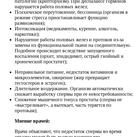
патологии (крипторхизм). При дисбалансе гормонов
нарушается работа половых желез;
Психическое переутомление, бессонница (организм в
режиме стресса приостанавливает функцию
размножения);
Интоксикация (медикаменты, курение, алкоголь,
наркотики);
Нарушение работы половых желез и протоков из-за
замены их функциональной ткани на соединительную.
Подобное происходит вследствие запущенного
воспаления (орхит, эпидидимит, острый гнойный и
хронический простатит);
Неправильное питание, недостаток витаминов и
микроэлементов, ожирение (жир превращает
тестостерон в эстроген);
Длительное воздержание. Организм автоматически
снижает выработку спермы при ее невостребованности;
Снижение мышечного тонуса простаты (сперма не
«выстреливает», а вытекает, часть теряется по
протокам);
Мнение врачей:
Врачи объясняют, что недостаток спермы во время
оргазма может быть вызван различными