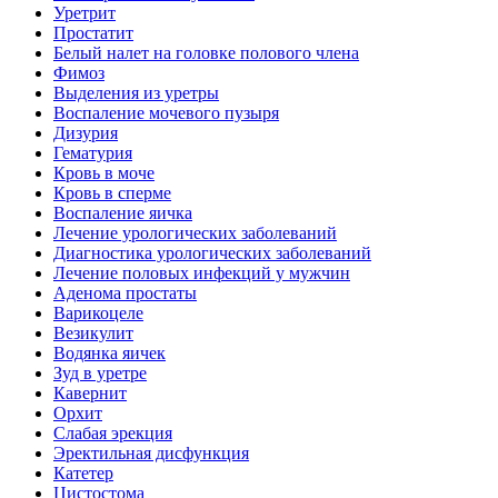
Уретрит
Простатит
Белый налет на головке полового члена
Фимоз
Выделения из уретры
Воспаление мочевого пузыря
Дизурия
Гематурия
Кровь в моче
Кровь в сперме
Воспаление яичка
Лечение урологических заболеваний
Диагностика урологических заболеваний
Лечение половых инфекций у мужчин
Аденома простаты
Варикоцеле
Везикулит
Водянка яичек
Зуд в уретре
Кавернит
Орхит
Слабая эрекция
Эректильная дисфункция
Катетер
Цистостома