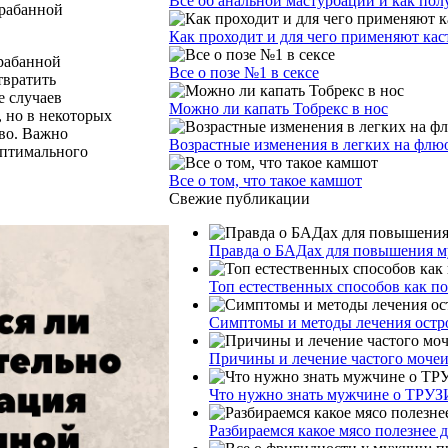
Все об анальной мастурбации и как пол
арабанной
Как проходит и для чего применяют ка
рабанной
Все о позе №1 в сексе
твратить
е случаев
Можно ли капать Тобрекс в нос
, но в некоторых
тво. Важно
Возрастные изменения в легких на фл
оптимального
Все о том, что такое камшот
Свежие публикации
Правда о БАДах для повышения му
Топ естественных способов как п
Симптомы и методы лечения остр
Причины и лечение частого моче
Что нужно знать мужчине о ТРУЗ
Разбираемся какое мясо полезнее 