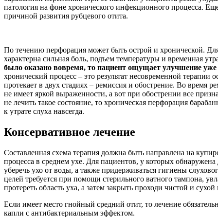
патология на фоне хронического инфекционного процесса. Ещ
причиной развития рубцевого отита.
По течению перфорация может быть острой и хронической. Для
характерна сильная боль, подъем температуры и временная утр
было оказано вовремя, то пациент ощущает улучшение уже ч
хронический процесс – это результат несовременной терапии о
протекает в двух стадиях – ремиссия и обострение. Во время 
не имеет яркой выраженности, а вот при обострении все призн
не лечить такое состояние, то хроническая перфорация бараба
к утрате слуха навсегда.
Консервативное лечение
Составленная схема терапия должна быть направлена на купир
процесса в среднем ухе. Для пациентов, у которых обнаружена 
уберечь ухо от воды, а также придерживаться гигиены слуховог
целей требуется при помощи стерильного ватного тампона, ув
протереть область уха, а затем закрыть проходи чистой и сухой 
Если имеет место гнойный средний отит, то лечение обязательн
капли с антибактериальным эффектом.