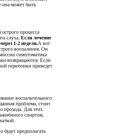
е она может быть
 острого процесса
ата слуха.
Если лечение
ерез 1-2 недели.
А вот
строго воспаления. Он
ремиссии симптоматика
аки возвращаются. Если
нной перепонки приведет
ование воспалительного
данная проблема, стоит
о прохода. Для этих
лажнённого спиртом,
ваткой.
о будет предполагать