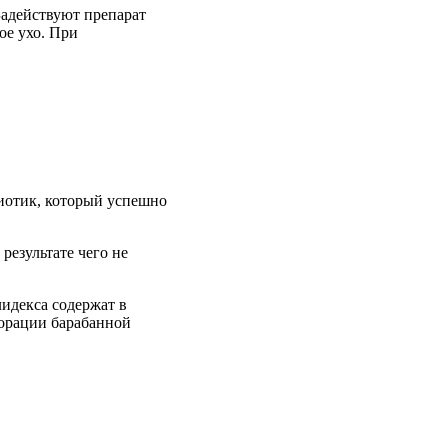
Задействуют препарат
ое ухо. При
биотик, который успешно
результате чего не
лидекса содержат в
форации барабанной