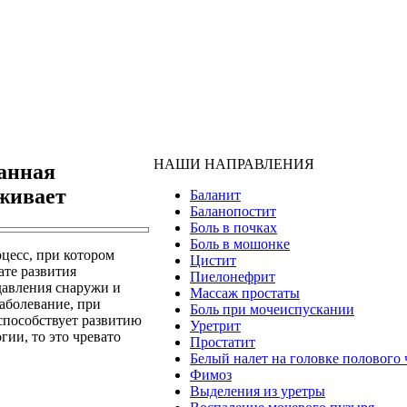
НАШИ НАПРАВЛЕНИЯ
анная
аживает
Баланит
Баланопостит
Боль в почках
Боль в мошонке
цесс, при котором
Цистит
ате развития
Пиелонефрит
давления снаружи и
Массаж простаты
аболевание, при
Боль при мочеиспускании
 способствует развитию
Уретрит
гии, то это чревато
Простатит
Белый налет на головке полового 
Фимоз
Выделения из уретры