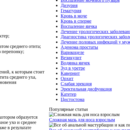
Воспаление мочевого пузыря
Дизурия
Гематурия
Кровь в моче
Кровь в сперме
Воспаление яичка
Лечение урологических заболева
ктер;
Диагностика урологических забо
Лечение половых инфекций у му
атом среднего отита;
Аденома простаты
 перепонку;
Варикоцеле
Везикулит
Водянка яичек
Зуд в уретре
ений, к которым стоит
Кавернит
тита среднего уха,
Орхит
кновения
Слабая эрекция
Эректильная дисфункция
Катетер
Цистостома
Популярные статьи
котором образуется
Сложная мазь для носа взрослым
ное ухо и среднее
же в результате