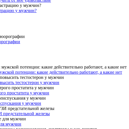
учить от нее удовольствие
страцию у мужчин?
юорографии
жской потенции: какие действительно работают, а какие нет
овысить тестостерон у мужчин
ого простатита у мужчин
испускания у мужчин
И предстательной железы
для мужчин