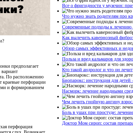
Все о фригидности у мужчин: при
Что нужно знать родителям про к
Современные подходы к лечению 
Как вылечить кавернозный фибро
и?
Обзор самых эффективных и недор
Польза и вред кальмаров для здор
онки предполагает
Кто такой андролог и что он лечит
 вариант
ита. По расположению
Биопарокс: инструкция для детей 
от краевые перфорации
иями и формированием
Насморк: лечение народными сре
Чем лечить гнойную ангину взрос
Боль в ушах при простуде: лечени
Доктор Мом сироп: состав препар
ухая перфорация
ается слух. Возникает