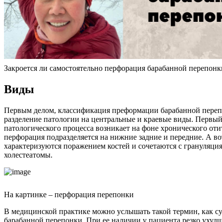
Закроется ли самостоятельно перфорация барабанной перепонк
Виды
Первым делом, классификация преформации барабанной переп
разделение патологии на центральные и краевые виды. Первый
патологического процесса возникает на фоне хронического от
перфорация подразделяется на нижние задние и передние. А в
характеризуются поражением костей и сочетаются с грануляц
холестеатомы.
На картинке – перфорация перепонки
В медицинской практике можно услышать такой термин, как с
барабанной перепонки. При ее наличии у пациента резко ухудш