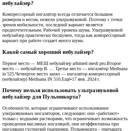
небулайзер?
Компрессорный ингалятор всегда отличается большим
размером и весом, нежели ультразвуковой. Поэтому с точки
зрения мобильности, последний вариант является
предпочтительным. Рабочий уровень шума. Ультразвуковой
небулайзер практически бесшумен, тогда как компрессорный
вариант при работе создает много шума.
Какой самый хороший небулайзер?
Первое место — МЕШ небулайзер arhimed mesh pro.Второе
место — небулайзер B. … Третье место — ингалятор Medisana
in 525.Четвертое место занял — ингалятор компрессорный
(небулайзер) Medisana IN 510.Ещё•17 янв. 2024 г.
Почему нельзя использовать ультразвуковой
небулайзер для Пульмикорта?
Особенности, которые ограничивают использование
ультразвуковых ингаляторов, следующие: они «работают»
только с водными растворами, что ограничивает возможность
проведения масляных ингаляций, они неэффективны при
ингаляции суспензий (например, Пульмикорта – препарата