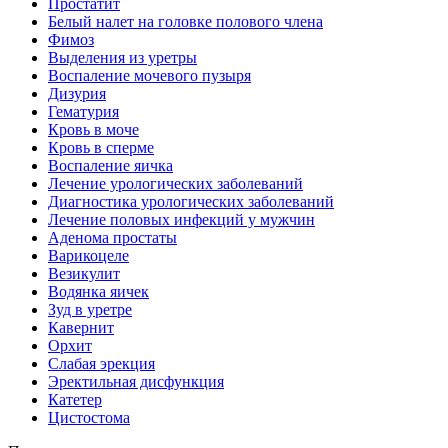
Простатит
Белый налет на головке полового члена
Фимоз
Выделения из уретры
Воспаление мочевого пузыря
Дизурия
Гематурия
Кровь в моче
Кровь в сперме
Воспаление яичка
Лечение урологических заболеваний
Диагностика урологических заболеваний
Лечение половых инфекций у мужчин
Аденома простаты
Варикоцеле
Везикулит
Водянка яичек
Зуд в уретре
Кавернит
Орхит
Слабая эрекция
Эректильная дисфункция
Катетер
Цистостома