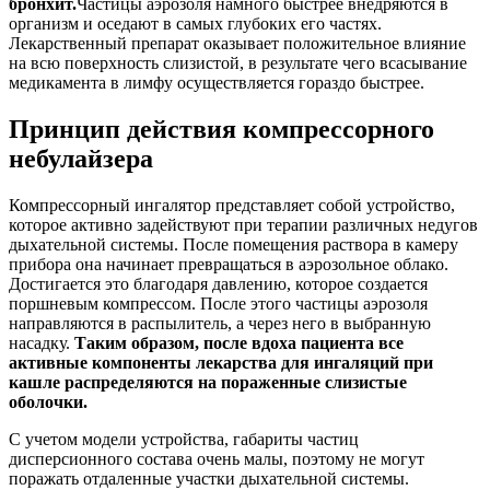
бронхит.
Частицы аэрозоля намного быстрее внедряются в
организм и оседают в самых глубоких его частях.
Лекарственный препарат оказывает положительное влияние
на всю поверхность слизистой, в результате чего всасывание
медикамента в лимфу осуществляется гораздо быстрее.
Принцип действия компрессорного
небулайзера
Компрессорный ингалятор представляет собой устройство,
которое активно задействуют при терапии различных недугов
дыхательной системы. После помещения раствора в камеру
прибора она начинает превращаться в аэрозольное облако.
Достигается это благодаря давлению, которое создается
поршневым компрессом. После этого частицы аэрозоля
направляются в распылитель, а через него в выбранную
насадку.
Таким образом, после вдоха пациента все
активные компоненты лекарства для ингаляций при
кашле распределяются на пораженные слизистые
оболочки.
С учетом модели устройства, габариты частиц
дисперсионного состава очень малы, поэтому не могут
поражать отдаленные участки дыхательной системы.