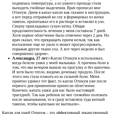
поднялась температура, а из ушного прохода стали
выходить гнойные выделения. Врач прописал мне
Отинум. Днем я капал капли как сказано в инструкции,
а вот перед отправкой ко сну я формировал из ватки
тампон, пропитывал его в растворе и вставлял в ухо.
Сверху прикладывал сухую ватку. Общая
продолжительность лечения у меня составила 7 дней.
Хотя первое облегчение было отмечено через 2 дня. Но
врач сказал, что прекращать прием нельзя, так как
воспаление еще не ушло и может прогрессировать,
поражая другие ткани уха. А вот через неделю я был
совершенно здоров».
Александра, 27 лет:
«Капли Отинум я использовал,
когда болели ушки у моей малышки. А причина боли в
том, что мы вечером вышли на прогулку и без шапочки.
И хотя было тепло, видимо доченьку продуло. После
этого она стала плакать из-за сильной боли. Меня
приятно удивил тот факт, то капли Отинум уже после
первого дня применения принесли облегчение.
Конечно, капать ушки для нас было настоящей
трагедией. Так как ребенок не мог спокойно полежать
после закапывания, то я сразу вставляла туда ватный
тампон, чтобы капельки не вытекали».
Капли для ушей Отинум – это эффективный лекарственный