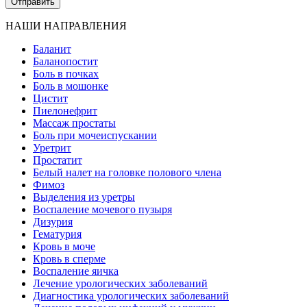
НАШИ НАПРАВЛЕНИЯ
Баланит
Баланопостит
Боль в почках
Боль в мошонке
Цистит
Пиелонефрит
Массаж простаты
Боль при мочеиспускании
Уретрит
Простатит
Белый налет на головке полового члена
Фимоз
Выделения из уретры
Воспаление мочевого пузыря
Дизурия
Гематурия
Кровь в моче
Кровь в сперме
Воспаление яичка
Лечение урологических заболеваний
Диагностика урологических заболеваний