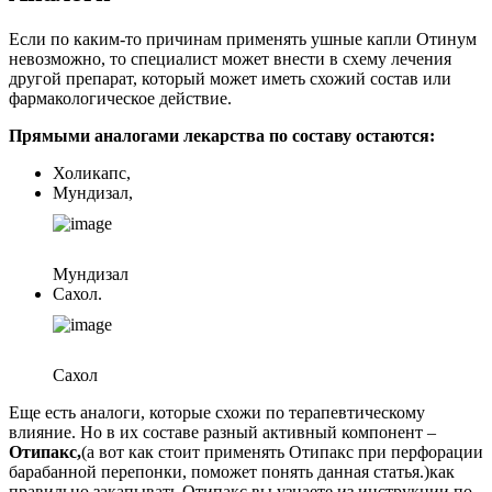
Если по каким-то причинам применять ушные капли Отинум
невозможно, то специалист может внести в схему лечения
другой препарат, который может иметь схожий состав или
фармакологическое действие.
Прямыми аналогами лекарства по составу остаются:
Холикапс,
Мундизал,
Мундизал
Сахол.
Сахол
Еще есть аналоги, которые схожи по терапевтическому
влияние. Но в их составе разный активный компонент –
Отипакс,
(а вот как стоит применять Отипакс при перфорации
барабанной перепонки, поможет понять данная статья.)как
правильно закапывать Отипакс вы узнаете из инструкции по