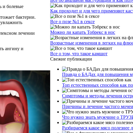
Все об анальной мастурбации и как пол
ь и болевые
Как проходит и для чего применяют ка
чтожает бактерии.
Все о позе №1 в сексе
и увлажнить
Можно ли капать Тобрекс в нос
плексном лечении
Возрастные изменения в легких на фл
ть ангину и
Все о том, что такое камшот
Свежие публикации
Правда о БАДах для повышения му
Топ естественных способов как п
Симптомы и методы лечения остр
Причины и лечение частого моче
Что нужно знать мужчине о ТРУЗ
Разбираемся какое мясо полезнее 