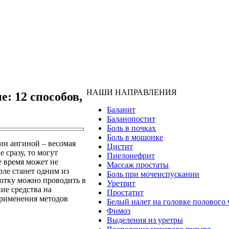
НАШИ НАПРАВЛЕНИЯ
: 12 способов,
Баланит
Баланопостит
Боль в почках
Боль в мошонке
нии ангиной – весомая
Цистит
 сразу, то могут
Пиелонефрит
е время может не
Массаж простаты
рле станет одним из
Боль при мочеиспускании
ботку можно проводить в
Уретрит
ие средства на
Простатит
применения методов
Белый налет на головке полового 
Фимоз
Выделения из уретры