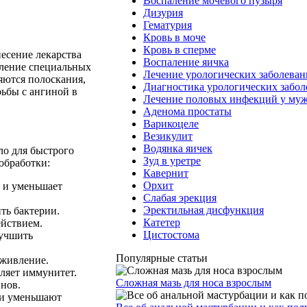
Воспаление мочевого пузыря
Дизурия
Гематурия
Кровь в моче
Кровь в сперме
есение лекарства
Воспаление яичка
ыление специальных
Лечение урологических заболева
яются полоскания,
Диагностика урологических забо
рьбы с ангиной в
Лечение половых инфекций у му
Аденома простаты
Варикоцеле
Везикулит
Водянка яичек
ло для быстрого
Зуд в уретре
обработки:
Кавернит
Орхит
ю и уменьшает
Слабая эрекция
Эректильная дисфункция
ть бактерии.
Катетер
ействием.
Цистостома
лучшить
Популярные статьи
аживление.
ляет иммунитет.
Сложная мазь для носа взрослым
нов.
 и уменьшают