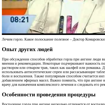
Лечим горло. Какое полоскание полезное – Доктор Комаровски
Опыт других людей
При обсуждении способов обработки горла при ангине люди 
мнения и рекомендации. Некоторые подчеркивают важность по
раствором или отваром трав, таких как шалфей или ромашка. 
использовать антисептические спреи или рассасывающие табле
боли и воспаления. Также популярным способом считается инг
добавлением эфирных масел. Важно помнить, что при ангине н
врачу для назначения комплексного лечения и следовать его р
Особенности проведения процедуры
Воспаление горла при ангине несколько отличается от воспале