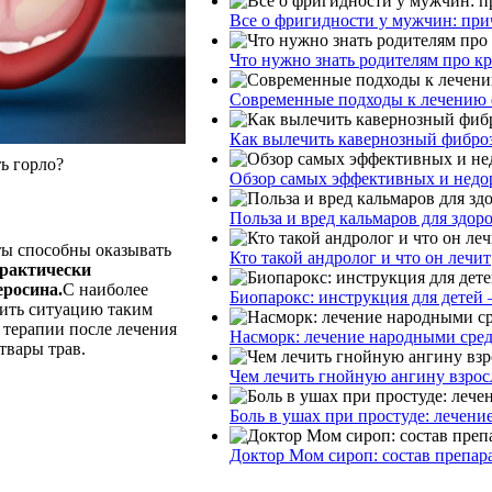
Все о фригидности у мужчин: при
Что нужно знать родителям про к
Современные подходы к лечению 
Как вылечить кавернозный фибро
ь горло?
Обзор самых эффективных и недор
Польза и вред кальмаров для здор
ты способны оказывать
Кто такой андролог и что он лечит
практически
еросина.
С наиболее
Биопарокс: инструкция для детей 
бить ситуацию таким
 терапии после лечения
Насморк: лечение народными сре
твары трав.
Чем лечить гнойную ангину взрос
Боль в ушах при простуде: лечени
Доктор Мом сироп: состав препар