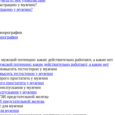
учить от нее удовольствие
страцию у мужчин?
юорографии
жской потенции: какие действительно работают, а какие нет
овысить тестостерон у мужчин
ого простатита у мужчин
испускания у мужчин
И предстательной железы
для мужчин