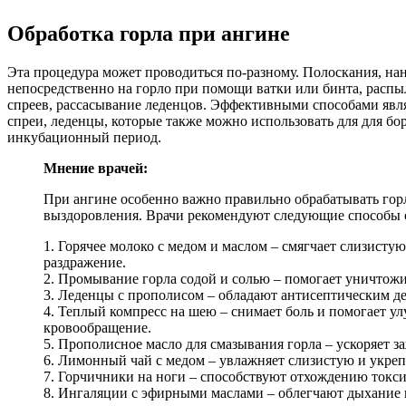
Обработка горла при ангине
Эта процедура может проводиться по-разному. Полоскания, нан
непосредственно на горло при помощи ватки или бинта, расп
спреев, рассасывание леденцов. Эффективными способами явл
спреи, леденцы, которые также можно использовать для для бо
инкубационный период.
Мнение врачей:
При ангине особенно важно правильно обрабатывать гор
выздоровления. Врачи рекомендуют следующие способы 
1. Горячее молоко с медом и маслом – смягчает слизисту
раздражение.
2. Промывание горла содой и солью – помогает уничтожи
3. Леденцы с прополисом – обладают антисептическим д
4. Теплый компресс на шею – снимает боль и помогает у
кровообращение.
5. Прополисное масло для смазывания горла – ускоряет з
6. Лимонный чай с медом – увлажняет слизистую и укреп
7. Горчичники на ноги – способствуют отхождению токси
8. Ингаляции с эфирными маслами – облегчают дыхание