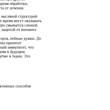
время обработки,
та от лечения.
с масляной структурой
е время могут оказывать
тро смывается слюной.
 защитой от внешних
горла, небные дужки. До
отка принесет
тный иммунитет, что
иям в будущем.
убже в ткани. Это
ективных способов