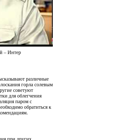
й – Интер
высказывают различные
лоскания горла солевым
Другие советуют
тки для облегчения
аляция паром с
еобходимо обратиться к
екомендациям.
ния при других