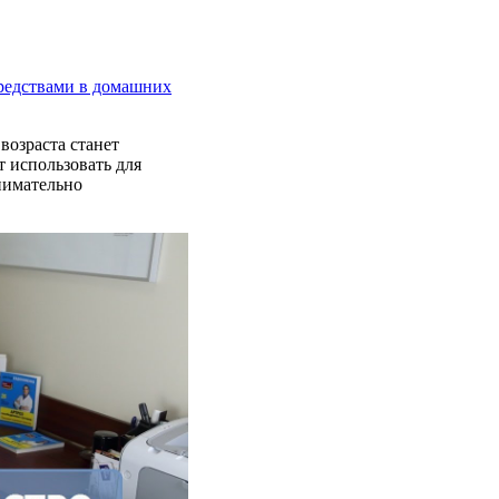
средствами в домашних
озраста станет
т использовать для
нимательно