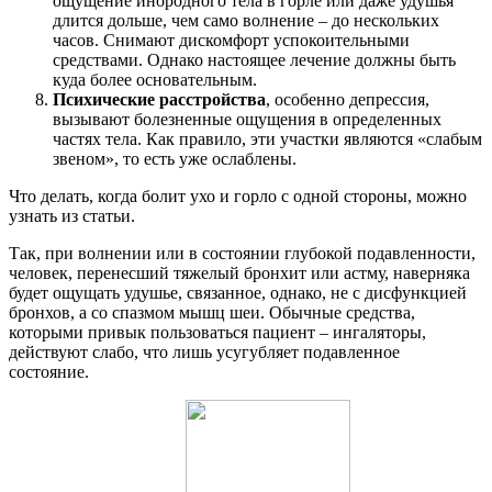
ощущение инородного тела в горле или даже удушья
длится дольше, чем само волнение – до нескольких
часов. Снимают дискомфорт успокоительными
средствами. Однако настоящее лечение должны быть
куда более основательным.
Психические расстройства
, особенно депрессия,
вызывают болезненные ощущения в определенных
частях тела. Как правило, эти участки являются «слабым
звеном», то есть уже ослаблены.
Что делать, когда болит ухо и горло с одной стороны, можно
узнать из статьи.
Так, при волнении или в состоянии глубокой подавленности,
человек, перенесший тяжелый бронхит или астму, наверняка
будет ощущать удушье, связанное, однако, не с дисфункцией
бронхов, а со спазмом мышц шеи. Обычные средства,
которыми привык пользоваться пациент – ингаляторы,
действуют слабо, что лишь усугубляет подавленное
состояние.