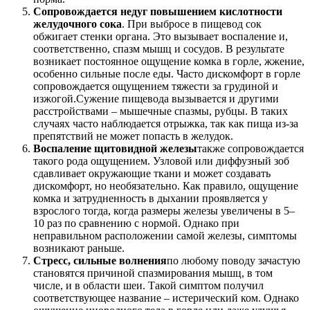
Сопровождается недуг повышением кислотности
желудочного сока
. При выбросе в пищевод сок
обжигает стенки органа. Это вызывает воспаление и,
соответственно, спазм мышц и сосудов. В результате
возникает постоянное ощущение комка в горле, жжение,
особенно сильные после еды. Часто дискомфорт в горле
сопровождается ощущением тяжести за грудиной и
изжогой.Сужение пищевода вызывается и другими
расстройствами – мышечные спазмы, рубцы. В таких
случаях часто наблюдается отрыжка, так как пища из-за
препятствий не может попасть в желудок.
Воспаление щитовидной железы
также сопровождается
такого рода ощущением. Узловой или диффузный зоб
сдавливает окружающие ткани и может создавать
дискомфорт, но необязательно. Как правило, ощущение
комка и затрудненность в дыхании проявляется у
взрослого тогда, когда размеры железы увеличены в 5–
10 раз по сравнению с нормой. Однако при
неправильном расположении самой железы, симптомы
возникают раньше.
Стресс, сильные волнения
по любому поводу зачастую
становятся причиной спазмирования мышц, в том
числе, и в области шеи. Такой симптом получил
соответствующее название – истерический ком. Однако