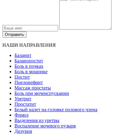
НАШИ НАПРАВЛЕНИЯ
Баланит
Баланопостит
Боль в почках
Боль в мошонке
Цистит
Пиелонефрит
Массаж простаты
Боль при мочеиспускании
Уретрит
Простатит
Белый налет на головке полового члена
Фимоз
Выделения из уретры
Воспаление мочевого пузыря
Дизурия