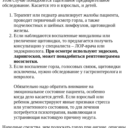
этом случае понадобится тщательное предварительное
обследование. Касается это и взрослых, и детей.
Терапевт или педиатр анализирует жалобы пациента,
проводит первичный осмотр горла, а также
подчелюстных и шейных лимфоузлов, щитовидной
железы.
Если наблюдаются воспаленные миндалины или
увеличение щитовидки, то предлагается получить
консультацию у специалиста – ЛОР-врача или
эндокринолога.
При осмотре используют эндоскоп,
ларингоскоп, может понадобиться рентгенограмма
носоглотки.
Если воспаление горла, голосовых связок, щитовидки
исключены, нужно обследование у гастроэнтеролога и
невролога.
Обязательно надо обратить внимание на
эмоциональное состояние пациента, особенно
когда дело касается детей. Если взрослый или
ребенок демонстрируют явные признаки стресса
или угнетенного состояния, то для лечения
потребуется психотерапия, выявляющая и
устраняющая настоящую причину недуга.
Народные средства, чем полоскать горло при ангине, описаны