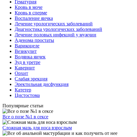
Гематурия
Кровь в моче
Кровь в сперме
Воспаление яичка
Лечение урологических заболеваний
Диагностика урологических заболеваний
Лечение половых инфекций у мужчин
Аденома простаты
Варикоцеле
Везикулит
Водянка яичек
Зуд в уретре
Кавернит
Орхит
Слабая эрекция
Эректильная дисфункция
Катетер
Цистостома
Популярные статьи
Все о позе №1 в сексе
Сложная мазь для носа взрослым