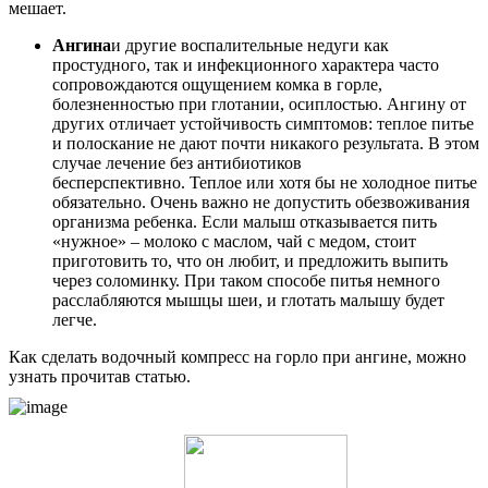
мешает.
Ангина
и другие воспалительные недуги как
простудного, так и инфекционного характера часто
сопровождаются ощущением комка в горле,
болезненностью при глотании, осиплостью. Ангину от
других отличает устойчивость симптомов: теплое питье
и полоскание не дают почти никакого результата. В этом
случае лечение без антибиотиков
бесперспективно. Теплое или хотя бы не холодное питье
обязательно. Очень важно не допустить обезвоживания
организма ребенка. Если малыш отказывается пить
«нужное» – молоко с маслом, чай с медом, стоит
приготовить то, что он любит, и предложить выпить
через соломинку. При таком способе питья немного
расслабляются мышцы шеи, и глотать малышу будет
легче.
Как сделать водочный компресс на горло при ангине, можно
узнать прочитав статью.