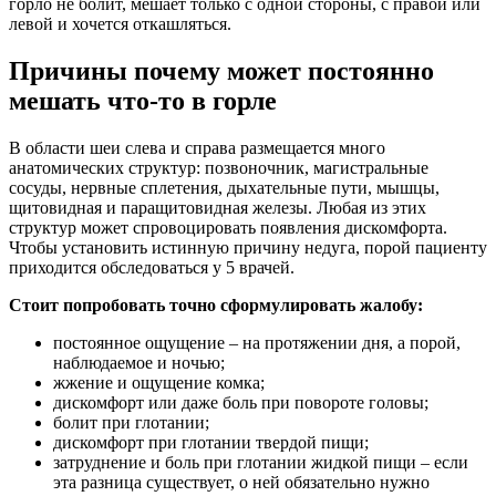
горло не болит, мешает только с одной стороны, с правой или
левой и хочется откашляться.
Причины почему может постоянно
мешать что-то в горле
В области шеи слева и справа размещается много
анатомических структур: позвоночник, магистральные
сосуды, нервные сплетения, дыхательные пути, мышцы,
щитовидная и паращитовидная железы. Любая из этих
структур может спровоцировать появления дискомфорта.
Чтобы установить истинную причину недуга, порой пациенту
приходится обследоваться у 5 врачей.
Стоит попробовать точно сформулировать жалобу:
постоянное ощущение – на протяжении дня, а порой,
наблюдаемое и ночью;
жжение и ощущение комка;
дискомфорт или даже боль при повороте головы;
болит при глотании;
дискомфорт при глотании твердой пищи;
затруднение и боль при глотании жидкой пищи – если
эта разница существует, о ней обязательно нужно