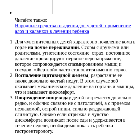
Читайте также:
Народные средства от аденоидов у детей: применение
алоэ и каланхоэ в лечении ребенка
Для чувствительных детей характерно появление кома в
горле
на почве переживаний
. Ссоры с друзьями или
родителями, угнетенное состояние, страх, постоянное
давление провоцируют нервное перенапряжение,
которое сопровождается спазмированием мышц и
сосудов. «Жертвой» часто становится именно горло.
Воспаление щитовидной железы
, разрастание ее –
также довольно частый недуг. В этом случае зоб
оказывает механическое давление на гортань и мышцы,
что и вызывает дискомфорт.
Повреждение пищевода
у детей встречается довольно
редко, и обычно связано не с патологией, а с приемом
незнакомой, острой пищи, сильно раздражающей
слизистую. Однако если отрыжка и чувство
дискомфорта возникает после еды и удерживается в
течение недели, необходимо показать ребенка
гастроэнтерологу.