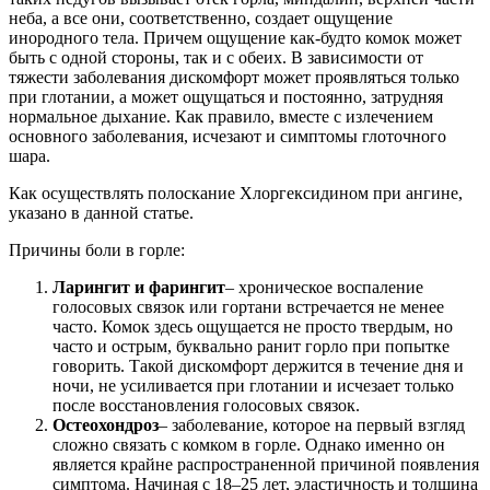
неба, а все они, соответственно, создает ощущение
инородного тела. Причем ощущение как-будто комок может
быть с одной стороны, так и с обеих. В зависимости от
тяжести заболевания дискомфорт может проявляться только
при глотании, а может ощущаться и постоянно, затрудняя
нормальное дыхание. Как правило, вместе с излечением
основного заболевания, исчезают и симптомы глоточного
шара.
Как осуществлять полоскание Хлоргексидином при ангине,
указано в данной статье.
Причины боли в горле:
Ларингит и фарингит
– хроническое воспаление
голосовых связок или гортани встречается не менее
часто. Комок здесь ощущается не просто твердым, но
часто и острым, буквально ранит горло при попытке
говорить. Такой дискомфорт держится в течение дня и
ночи, не усиливается при глотании и исчезает только
после восстановления голосовых связок.
Остеохондроз
– заболевание, которое на первый взгляд
сложно связать с комком в горле. Однако именно он
является крайне распространенной причиной появления
симптома. Начиная с 18–25 лет, эластичность и толщина