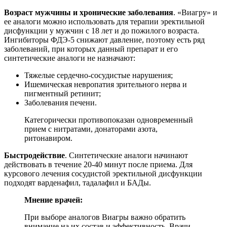
Возраст мужчины и хронические заболевания
. «Виагру» и
ее аналоги можно использовать для терапии эректильной
дисфункции у мужчин с 18 лет и до пожилого возраста.
Ингибиторы ФДЭ-5 снижают давление, поэтому есть ряд
заболеваний, при которых данный препарат и его
синтетические аналоги не назначают:
Тяжелые сердечно-сосудистые нарушения;
Ишемическая невропатия зрительного нерва и
пигментный ретинит;
Заболевания печени.
Категорически противопоказан одновременный
прием с нитратами, донаторами азота,
ритонавиром.
Быстродействие
. Синтетические аналоги начинают
действовать в течение 20-40 минут после приема. Для
курсового лечения сосудистой эректильной дисфункции
подходят варденафил, тадалафил и БАДы.
Мнение врачей:
При выборе аналогов Виагры важно обратить
внимание на их состав и эффективность. Врачи