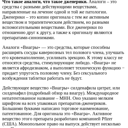
Что такое аналоги, что такое дженерики.
Аналоги – это
средства с разными действующими веществами,
направленные на лечение одной и той же патологии.
Дженерики – это копии оригинала с тем же активным
веществом и терапевтическим действием, но разными
вспомогательными веществами. Все дженерики по
отношению друг к другу, а также к оригиналу являются
препаратами-синонимами.
Аналоги «Виагры» — это средства, которые способны
расширять сосуды кавернозных тел полового члена, улучшать
его кровенаполнение, усиливать эрекцию. К этому классу не
относятся средства, стимулирующие либидо. «Виагра» не
является афродизиаком, а выполняет техническую функцию −
придает упругость половому члену.
Без сексуального
возбуждения таблетки работать не будут.
Действующее вещество «Виагры» силденафила цитрат, или
силденафил (подробный обзор на виагру). Международное
непатентованное название – МНН. Оно указано мелким
шрифтом на всех упаковках препаратов-дженериков.
Большими буквами написано торговое наименование,
патентованное. Для оригинала это «Виагра». Активное
вещество этого препарата разработано компанией Pfizer
(США). Монопольное право на выпуск действует несколько