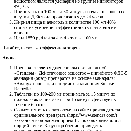
веществом является уденафил из группы ингибиторов
ФДЭ-5.
Принимать по 100 мг за 30 минут до секса не чаще раза
в сутки. Действие продолжается до 24 часов.
Жирная пища и алкоголь в количестве 100 мл 40%
спирта на усвоение и эффективность препарата не
влияют.
Цена 1859 рублей за 4 таблетки за 100 мг.
Читайте, насколько эффективна зидена.
Авана
Препарат является дженериком оригинальной
«Стендры». Действующее вещество – ингибитор ФДЭ-5
аванафил (обзор препаратов на основе аванафила).
«Авану» производит индийская компания Sunrise
Remedies.
Таблетки по 100-200 мг принимать за 15 минут до
полового акта, по 50 мг – за 15 минут. Действует в
течение 6 часов.
Совместимость с алкоголем: на сайте производителя
оригинального препарата (https://www.stendra.com/)
указано, что возможен прием 1-3 бокалов вина или 3
порций виски. Злоупотребление приведет к
головокружениям, усилению сердцебиения,