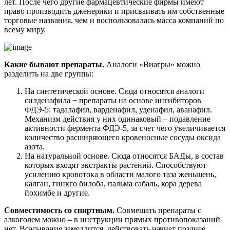
лет. После чего другие фармацевтические фирмы имеют
право производить дженерики и присваивать им собственные
торговые названия, чем и воспользовалась масса компаний по
всему миру.
Какие бывают препараты.
Аналоги «Виагры» можно
разделить на две группы:
На синтетической основе. Сюда относятся аналоги
силденафила − препараты на основе ингибиторов
ФДЭ-5: тадалафил, варденафил, уденафил, аванафил.
Механизм действия у них одинаковый – подавление
активности фермента ФДЭ-5, за счет чего увеличивается
количество расширяющего кровеносные сосуды оксида
азота.
На натуральной основе. Сюда относятся БАДы, в состав
которых входят экстракты растений. Способствуют
усилению кровотока в области малого таза женьшень,
калган, гинкго билоба, пальма сабаль, кора дерева
йохимбе и другие.
Совместимость со спиртным.
Совмещать препараты с
алкоголем можно – в инструкции прямых противопоказаний
нет. Всасывание замедлится, действовать начнет позднее.