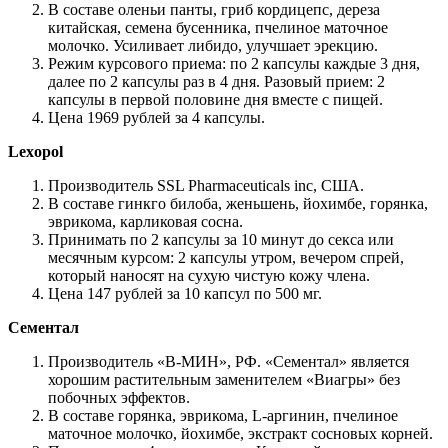
В составе оленьи панты, гриб кордицепс, дереза
китайская, семена бусенника, пчелиное маточное
молочко. Усиливает либидо, улучшает эрекцию.
Режим курсового приема: по 2 капсулы каждые 3 дня,
далее по 2 капсулы раз в 4 дня. Разовый прием: 2
капсулы в первой половине дня вместе с пищей.
Цена 1969 рублей за 4 капсулы.
Lexopol
Производитель SSL Pharmaceuticals inc, США.
В составе гинкго билоба, женьшень, йохимбе, горянка,
эврикома, карликовая сосна.
Принимать по 2 капсулы за 10 минут до секса или
месячным курсом: 2 капсулы утром, вечером спрей,
который наносят на сухую чистую кожу члена.
Цена 147 рублей за 10 капсул по 500 мг.
Сементал
Производитель «В-МИН», РФ. «Сементал» является
хорошим растительным заменителем «Виагры» без
побочных эффектов.
В составе горянка, эврикома, L-аргинин, пчелиное
маточное молочко, йохимбе, экстракт сосновых корней.