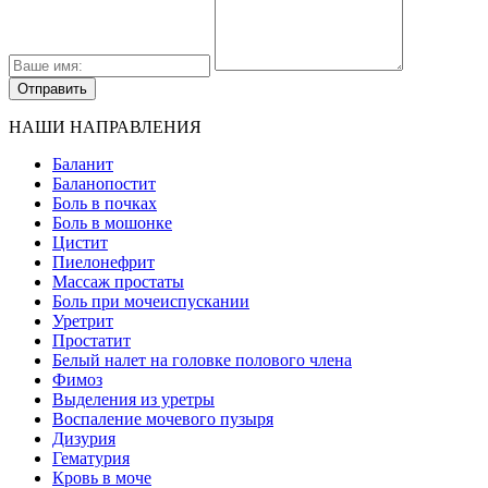
НАШИ НАПРАВЛЕНИЯ
Баланит
Баланопостит
Боль в почках
Боль в мошонке
Цистит
Пиелонефрит
Массаж простаты
Боль при мочеиспускании
Уретрит
Простатит
Белый налет на головке полового члена
Фимоз
Выделения из уретры
Воспаление мочевого пузыря
Дизурия
Гематурия
Кровь в моче