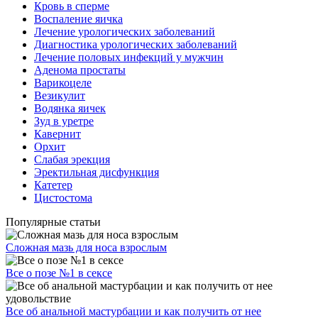
Кровь в сперме
Воспаление яичка
Лечение урологических заболеваний
Диагностика урологических заболеваний
Лечение половых инфекций у мужчин
Аденома простаты
Варикоцеле
Везикулит
Водянка яичек
Зуд в уретре
Кавернит
Орхит
Слабая эрекция
Эректильная дисфункция
Катетер
Цистостома
Популярные статьи
Сложная мазь для носа взрослым
Все о позе №1 в сексе
Все об анальной мастурбации и как получить от нее