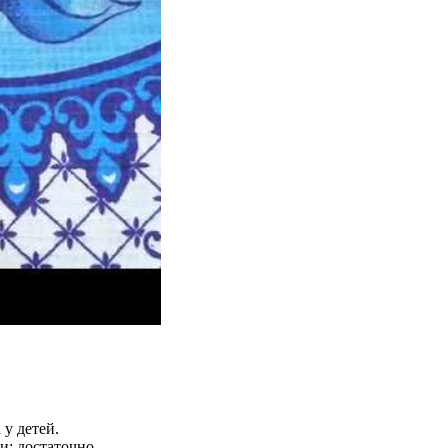
 у детей.
и: достаточно