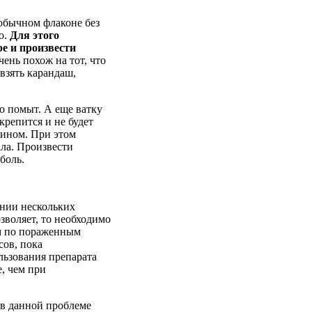
 обычном флаконе без
о.
Для этого
ре и произвести
чень похож на тот, что
 взять карандаш,
о помыт. А еще ватку
крепится и не будет
рином. При этом
ала. Произвести
боль.
нии нескольких
зволяет, то необходимо
им по пораженным
сов, пока
льзования препарата
, чем при
 в данной проблеме