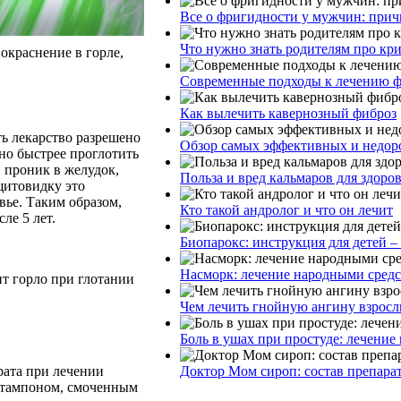
Все о фригидности у мужчин: прич
Что нужно знать родителям про кр
покраснение в горле,
Современные подходы к лечению ф
Как вылечить кавернозный фиброз
ь лекарство разрешено
Обзор самых эффективных и недоро
жно быстрее проглотить
й проник в желудок,
Польза и вред кальмаров для здоро
щитовидку это
вье. Таким образом,
Кто такой андролог и что он лечит
ле 5 лет.
Биопарокс: инструкция для детей –
Насморк: лечение народными сред
ит горло при глотании
Чем лечить гнойную ангину взросл
Боль в ушах при простуде: лечение
рата при лечении
Доктор Мом сироп: состав препара
 тампоном, смоченным