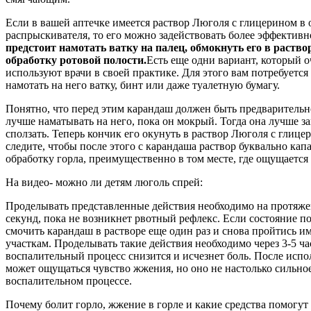
Если в вашей аптечке имеется раствор Люголя с глицерином в
распрыскивателя, то его можно задействовать более эффективн
предстоит намотать ватку на палец, обмокнуть его в раство
обработку ротовой полости.
Есть еще одни вариант, который о
используют врачи в своей практике. Для этого вам потребуется
намотать на него ватку, бинт или даже туалетную бумагу.
Понятно, что перед этим карандаш должен быть предварительн
лучше наматывать на него, пока он мокрый. Тогда она лучше за
сползать. Теперь кончик его окунуть в раствор Люголя с глице
следите, чтобы после этого с карандаша раствор буквально кап
обработку горла, преимущественно в том месте, где ощущается 
На видео- можно ли детям люголь спрей:
Проделывать представленные действия необходимо на протяже
секунд, пока не возникнет рвотный рефлекс. Если состояние по
смочить карандаш в растворе еще один раз и снова пройтись 
участкам. Проделывать такие действия необходимо через 3-5 ча
воспалительный процесс снизится и исчезнет боль. После испо
может ощущаться чувство жжения, но оно не настолько сильное
воспалительном процессе.
Почему болит горло, жжение в горле и какие средства помогут