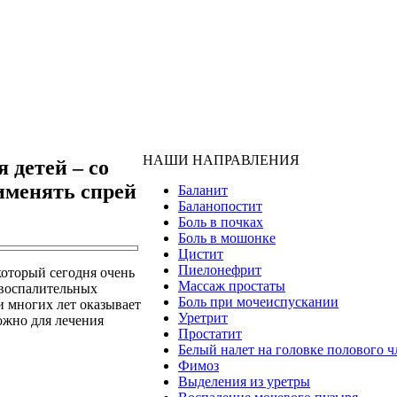
НАШИ НАПРАВЛЕНИЯ
 детей – со
именять спрей
Баланит
Баланопостит
Боль в почках
Боль в мошонке
Цистит
Пиелонефрит
который сегодня очень
Массаж простаты
 воспалительных
Боль при мочеиспускании
и многих лет оказывает
Уретрит
ожно для лечения
Простатит
Белый налет на головке полового ч
Фимоз
Выделения из уретры