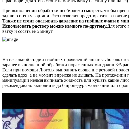
в растворе. Для этого стоит намотать ватку на спицу или палец
При выполнении обработки необходимо смотреть, чтобы препа
заднюю стенку гортани. Это позволит предотвратить развитие 
Также не стоит оказывать давление на гнойные очаги в ми
Использовать раствор можно немного по-другому.
Для этого 
ватку и сосать ее 5 минут.
На начальной стадии гнойных проявлений ангины Люголь стои
заранее выполненной обработки пораженных миндалин 3% рас
Если при помощи Люголя выполнять орошение ротовой полости
сделать вдох, а на момент впрыска не дышать. На протяжении 
манипуляции нельзя выпивать жидкость или кушать какие-либо
рекомендовано выполнить до 6 процедур смазываний или оро