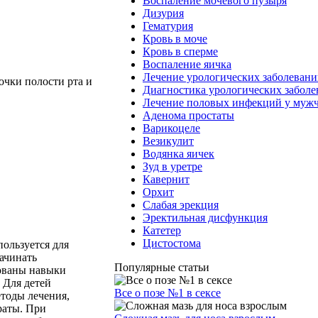
Воспаление мочевого пузыря
Дизурия
Гематурия
Кровь в моче
Кровь в сперме
Воспаление яичка
Лечение урологических заболеван
чки полости рта и
Диагностика урологических забол
Лечение половых инфекций у муж
Аденома простаты
Варикоцеле
Везикулит
Водянка яичек
Зуд в уретре
Кавернит
Орхит
Слабая эрекция
Эректильная дисфункция
Катетер
Цистостома
пользуется для
начинать
Популярные статьи
рованы навыки
 Для детей
Все о позе №1 в сексе
етоды лечения,
раты. При