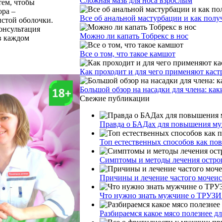
Сложная мазь для носа взрослым
тем, чтобы
ора –
Все об анальной мастурбации и как получ
истой оболочки.
онсультация
Можно ли капать Тобрекс в нос
в каждом
Все о том, что такое камшот
Как проходит и для чего применяют кас
Большой обзор на насадки для члена: как
Свежие публикации
Правда о БАДах для повышения муж
Топ естественных способов как по
Симптомы и методы лечения остро
Причины и лечение частого мочеи
Что нужно знать мужчине о ТРУЗИ
Разбираемся какое мясо полезнее д