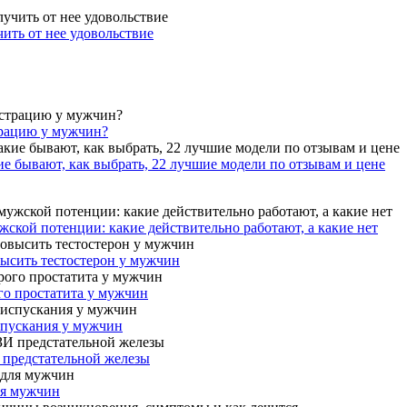
ить от нее удовольствие
трацию у мужчин?
ие бывают, как выбрать, 22 лучшие модели по отзывам и цене
ской потенции: какие действительно работают, а какие нет
высить тестостерон у мужчин
го простатита у мужчин
спускания у мужчин
 предстательной железы
ля мужчин