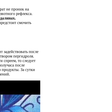
.
рат не проник на
рвотного рефлекса.
ндалинах.
предстоит смочить
т задействовать после
твором пергидроля.
 спреем, то следует
получаса после
 продукты. За сутки
шений.