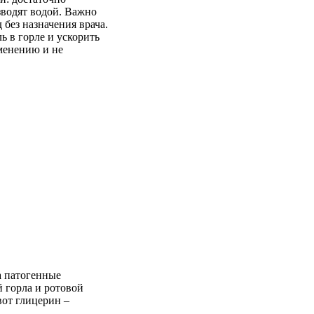
азводят водой. Важно
 без назначения врача.
ь в горле и ускорить
менению и не
а патогенные
 горла и ротовой
вот глицерин –