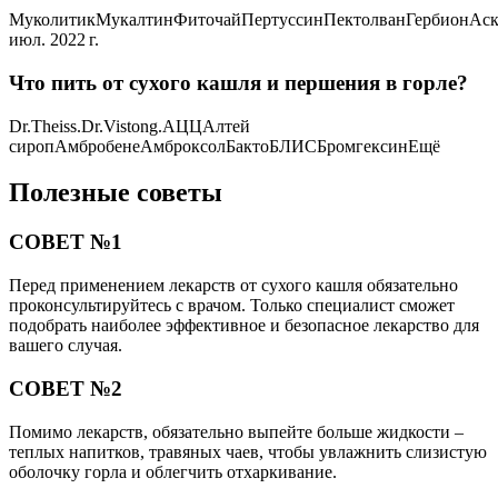
МуколитикМукалтинФиточайПертуссинПектолванГербионАс
июл. 2022 г.
Что пить от сухого кашля и першения в горле?
Dr.Theiss.Dr.Vistong.АЦЦАлтей
сиропАмбробенеАмброксолБактоБЛИСБромгексинЕщё
Полезные советы
СОВЕТ №1
Перед применением лекарств от сухого кашля обязательно
проконсультируйтесь с врачом. Только специалист сможет
подобрать наиболее эффективное и безопасное лекарство для
вашего случая.
СОВЕТ №2
Помимо лекарств, обязательно выпейте больше жидкости –
теплых напитков, травяных чаев, чтобы увлажнить слизистую
оболочку горла и облегчить отхаркивание.