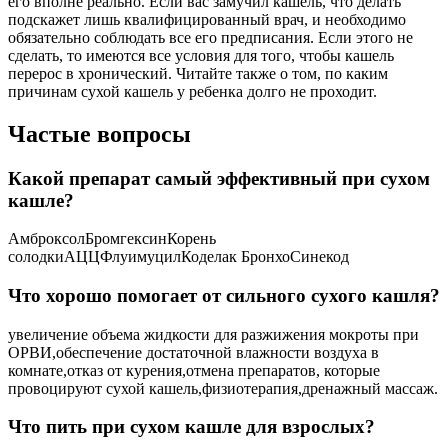
его вполне реально. Если вас замучил кашель, что делать
подскажет лишь квалифицированный врач, и необходимо
обязательно соблюдать все его предписания. Если этого не
сделать, то имеются все условия для того, чтобы кашель
перерос в хронический. Читайте также о том, по каким
причинам сухой кашель у ребенка долго не проходит.
Частые вопросы
Какой препарат самый эффективный при сухом
кашле?
АмброксолБромгексинКорень
солодкиАЦЦФлуимуцилКоделак БронхоСинекод
Что хорошо помогает от сильного сухого кашля?
увеличение объема жидкости для разжижения мокроты при
ОРВИ,обеспечение достаточной влажности воздуха в
комнате,отказ от курения,отмена препаратов, которые
провоцируют сухой кашель,физиотерапия,дренажный массаж.
Что пить при сухом кашле для взрослых?