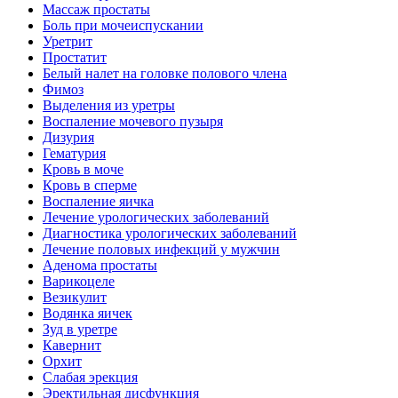
Массаж простаты
Боль при мочеиспускании
Уретрит
Простатит
Белый налет на головке полового члена
Фимоз
Выделения из уретры
Воспаление мочевого пузыря
Дизурия
Гематурия
Кровь в моче
Кровь в сперме
Воспаление яичка
Лечение урологических заболеваний
Диагностика урологических заболеваний
Лечение половых инфекций у мужчин
Аденома простаты
Варикоцеле
Везикулит
Водянка яичек
Зуд в уретре
Кавернит
Орхит
Слабая эрекция
Эректильная дисфункция