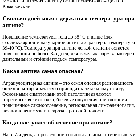
Можно ли вылечить ангину без антибиотиков? – Доктор
Комаровский
Сколько дней может держаться температура при
ангине?
Повышение температуры тела до 38 °C и выше (для
фолликулярной и лакунарной ангины характерна температура
39-40 °C). Температура при ангине легкой степени остается
повышенной не более 3-5 дней, для тяжелых форм характерен
длительный и стойкий подъем температуры.
Какая ангина самая опасная?
Агранулоцитарная ангина – это самая опасная разновидность
болезни, которая зачастую приводит к летальному исходу.
Основными симптомами этой патологии являются
пиретическая лихорадка, болевые ощущения при глотании,
повышенное слюноотделение, региональная лимфаденопатия,
возникновение язв и некроза в ротовой полости.
Когда наступает облегчение при ангине?
На 5–7-й день, а при лечении гнойной ангины антибиотиками