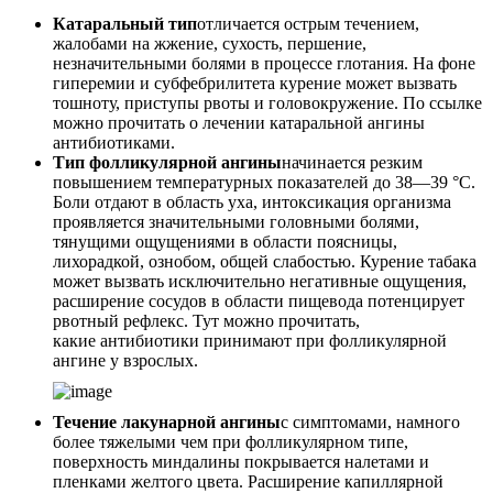
Катаральный тип
отличается острым течением,
жалобами на жжение, сухость, першение,
незначительными болями в процессе глотания. На фоне
гиперемии и субфебрилитета курение может вызвать
тошноту, приступы рвоты и головокружение. По ссылке
можно прочитать о лечении катаральной ангины
антибиотиками.
Тип фолликулярной ангины
начинается резким
повышением температурных показателей до 38—39 °C.
Боли отдают в область уха, интоксикация организма
проявляется значительными головными болями,
тянущими ощущениями в области поясницы,
лихорадкой, ознобом, общей слабостью. Курение табака
может вызвать исключительно негативные ощущения,
расширение сосудов в области пищевода потенцирует
рвотный рефлекс. Тут можно прочитать,
какие антибиотики принимают при фолликулярной
ангине у взрослых.
Течение лакунарной ангины
с симптомами, намного
более тяжелыми чем при фолликулярном типе,
поверхность миндалины покрывается налетами и
пленками желтого цвета. Расширение капиллярной