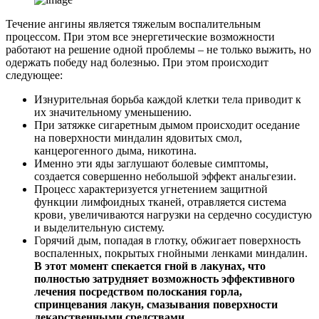
Течение ангины является тяжелым воспалительным
процессом. При этом все энергетические возможности
работают на решение одной проблемы – не только выжить, но
одержать победу над болезнью. При этом происходит
следующее:
Изнурительная борьба каждой клетки тела приводит к
их значительному уменьшению.
При затяжке сигаретным дымом происходит оседание
на поверхности миндалин ядовитых смол,
канцерогенного дыма, никотина.
Именно эти яды заглушают болевые симптомы,
создается совершенно небольшой эффект анальгезии.
Процесс характеризуется угнетением защитной
функции лимфоидных тканей, отравляется система
крови, увеличиваются нагрузки на сердечно сосудистую
и выделительную систему.
Горячий дым, попадая в глотку, обжигает поверхность
воспаленных, покрытых гнойными ленками миндалин.
В этот момент спекается гной в лакунах, что
полностью затрудняет возможность эффективного
лечения посредством полоскания горла,
спринцевания лакун, смазывания поверхности
лекарственными средствами.