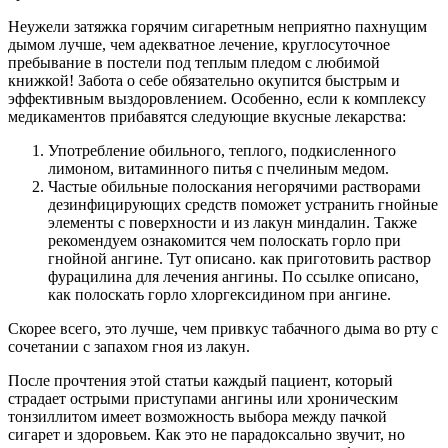
Неужели затяжка горячим сигаретным неприятно пахнущим
дымом лучше, чем адекватное лечение, круглосуточное
пребывание в постели под теплым пледом с любимой
книжкой! Забота о себе обязательно окупится быстрым и
эффективным выздоровлением. Особенно, если к комплексу
медикаментов прибавятся следующие вкусные лекарства:
Употребление обильного, теплого, подкисленного
лимоном, витаминного питья с пчелиным медом.
Частые обильные полоскания негорячими растворами
дезинфицирующих средств поможет устранить гнойные
элементы с поверхности и из лакун миндалин. Также
рекомендуем ознакомится чем полоскать горло при
гнойной ангине. Тут описано. как приготовить раствор
фурацилина для лечения ангины. По ссылке описано,
как полоскать горло хлоргексидином при ангине.
Скорее всего, это лучше, чем привкус табачного дыма во рту с
сочетании с запахом гноя из лакун.
После прочтения этой статьи каждый пациент, который
страдает острыми приступами ангины или хроническим
тонзиллитом имеет возможность выбора между пачкой
сигарет и здоровьем. Как это не парадоксально звучит, но