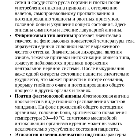
сетки и сосудистого русла гортани и глотки после
употребления никотина приводит к отторжению
налетов, самопроизвольному проглатыванию и
потенцированию тошноты и рвотных приступов,
головной боли и ухудшения общего состояния. Здесь
описаны симптомы и лечение лакунарной ангины.
Фибринозный тип ангины
протекает значительно
тяжелее, на фоне высоких показателей температуры тела
образуется единый сплошной налет выраженного
желтого оттенка. Значительная лихорадка, явления
озноба, тяжелые признаки интоксикации общего типа,
зачастую наблюдаются признаки поражения
центральной нервной системы. После выкуривания
даже одной сигареты состояние пациента значительно
ухудшается, что может привести к потере сознания,
прорыву гнойного очага и потенцированию общего
процесса в других органах и тканях.
Подтип флегмонозной ангины.
Флегмонозная ангина
проявляется в виде гнойного расплавления участков
миндалин. На фоне проявлений общего истощения
организма, головной боли, критического повышения
температуры 39—40 °C, симптомов масштабной
интоксикации организма курение может вызывать
исключительно усугубление состояния пациента.
Этиология язвенно-пленчатого подтипа
характерна