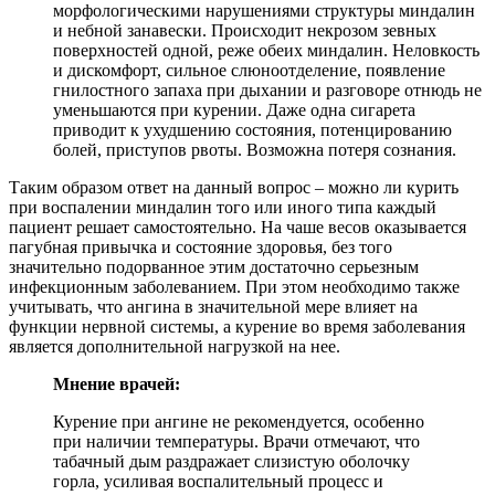
морфологическими нарушениями структуры миндалин
и небной занавески. Происходит некрозом зевных
поверхностей одной, реже обеих миндалин. Неловкость
и дискомфорт, сильное слюноотделение, появление
гнилостного запаха при дыхании и разговоре отнюдь не
уменьшаются при курении. Даже одна сигарета
приводит к ухудшению состояния, потенцированию
болей, приступов рвоты. Возможна потеря сознания.
Таким образом ответ на данный вопрос – можно ли курить
при воспалении миндалин того или иного типа каждый
пациент решает самостоятельно. На чаше весов оказывается
пагубная привычка и состояние здоровья, без того
значительно подорванное этим достаточно серьезным
инфекционным заболеванием. При этом необходимо также
учитывать, что ангина в значительной мере влияет на
функции нервной системы, а курение во время заболевания
является дополнительной нагрузкой на нее.
Мнение врачей:
Курение при ангине не рекомендуется, особенно
при наличии температуры. Врачи отмечают, что
табачный дым раздражает слизистую оболочку
горла, усиливая воспалительный процесс и