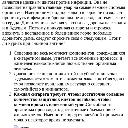
является надежным щитом против инфекции. Она не
позволяет направлять главный удар на самые важные системы
организма. Именно лимфоидное кольцо в горле не позволяет
проникнуть инфекции в бронхиальное дерево, систему легких
и сердца. Достаточно серьезная угроза для здоровья на сегодня
и в будущем. Поэтому прикуривая сигареты и стремясь
вдохнуть в воспаленное и болезненное горло побольше
ядовитого дыма, следует спросить себя о следующем. Стоит
ли курить при гнойной ангине?
Совершенно весь комплект компонентов, содержащихся
в сигаретном дыме, угнетает все обменные процессы и
жизнедеятельность клеток любых тканей организма
человека.
Далеко не все поклонники этой пагубной привычки
задумываются о том, что каждая затяжка коктейля ядов и
смол позволяет курильщику регулярно совершать
самоубийство в миниатюре.
Каждая сигарета требует, чтобы достаточно большое
количество защитных клеток погибало, чтобы
компенсировать нанесенный урон.
Способность
организма производить достаточные объемы новых
живых клеток. Именно так вред от пагубной привычки
можно некоторое время не замечать.