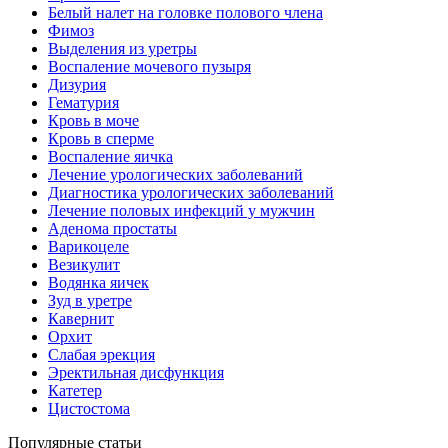
Белый налет на головке полового члена
Фимоз
Выделения из уретры
Воспаление мочевого пузыря
Дизурия
Гематурия
Кровь в моче
Кровь в сперме
Воспаление яичка
Лечение урологических заболеваний
Диагностика урологических заболеваний
Лечение половых инфекций у мужчин
Аденома простаты
Варикоцеле
Везикулит
Водянка яичек
Зуд в уретре
Кавернит
Орхит
Слабая эрекция
Эректильная дисфункция
Катетер
Цистостома
Популярные статьи