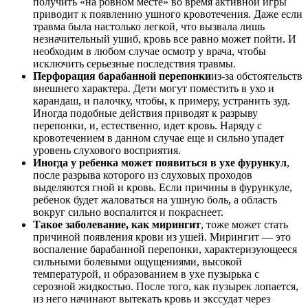
получить «на ровном месте» во время активной игры
приводит к появлению ушного кровотечения. Даже если
травма была настолько легкой, что вызвала лишь
незначительный ушиб, кровь все равно может пойти. И
необходим в любом случае осмотр у врача, чтобы
исключить серьезные последствия травмы.
Перфорация барабанной перепонки
из-за обстоятельств
внешнего характера. Дети могут поместить в ухо и
карандаш, и палочку, чтобы, к примеру, устранить зуд.
Иногда подобные действия приводят к разрыву
перепонки, и, естественно, идет кровь. Наряду с
кровотечением в данном случае еще и сильно упадет
уровень слухового восприятия.
Иногда у ребенка может появиться в ухе фурункул
,
после разрыва которого из слуховых проходов
выделяются гной и кровь. Если причины в фурункуле,
ребенок будет жаловаться на ушную боль, а область
вокруг сильно воспалится и покраснеет.
Такое заболевание, как мирингит
, тоже может стать
причиной появления крови из ушей. Мирингит — это
воспаление барабанной перепонки, характеризующееся
сильными болевыми ощущениями, высокой
температурой, и образованием в ухе пузырька с
серозной жидкостью. После того, как пузырек лопается,
из него начинают вытекать кровь и экссудат через