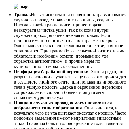
Травма.
Нельзя исключать и вероятность травмирования
слухового прохода: появление царапины, ссадины.
Иногда к такой травме может привести даже
неаккуратная чистка ушей, так как кожа внутри
слуховых проходов очень нежная и тонкая. Если
причина именно в незначительной травме, то кровь
будет выделяться в очень скудном количестве, и вскоре
остановится. При травме более серьезной визит к врачу
обязателен: необходим осмотр, промывание уха,
обработка антисептиком, и прочие меры по
купированию возможных осложнений.
Перфорация барабанной перепонки
. Хоть и редко, но
разрыв перепонки случается. Чаще всего это происходит
в результате гнойного отита, или попадания инородного
тела в ушную полость. Дырка в барабанной перепонке
сопровождается сильной болью, и ощутимым
снижением уровня слуха.
Иногда в слуховых проходах могут появляться
доброкачественные образования
. Они лопаются, в
результате чего из уха вытекает экссудат с кровью. Часто
подобные выделения имеют неприятный гнилостный
запах. Головная боль и головокружение тоже являются
спутниками данной патологии.