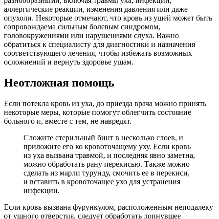
разнообразными, включая травмы уха, инфекции,
аллергические реакции, изменения давления или даже
опухоли. Некоторые отмечают, что кровь из ушей может быть
сопровождаема сильным болевым синдромом,
головокружениями или нарушениями слуха. Важно
обратиться к специалисту для диагностики и назначения
соответствующего лечения, чтобы избежать возможных
осложнений и вернуть здоровье ушам.
Неотложная помощь
Если потекла кровь из уха, до приезда врача можно принять
некоторые меры, которые помогут облегчить состояние
больного и, вместе с тем, не навредят.
Сложите стерильный бинт в несколько слоев, и
приложите его ко кровоточащему уху. Если кровь
из уха вызвана травмой, и последняя явно заметна,
можно обработать рану перекисью. Также можно
сделать из марли турунду, смочить ее в перекиси,
и вставить в кровоточащее ухо для устранения
инфекции.
Если кровь вызвана фурункулом, расположенным неподалеку
от ушного отверстия, следует обработать лопнувшее