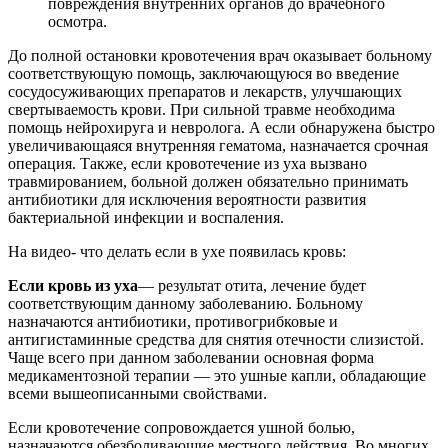
повреждения внутренних органов до врачебного
осмотра.
До полной остановки кровотечения врач оказывает больному
соответствующую помощь, заключающуюся во введение
сосудосуживающих препаратов и лекарств, улучшающих
свертываемость крови. При сильной травме необходима
помощь нейрохируга и невролога. А если обнаружена быстро
увеличивающаяся внутренняя гематома, назначается срочная
операция. Также, если кровотечение из уха вызвано
травмированием, больной должен обязательно принимать
антибиотики для исключения вероятности развития
бактериальной инфекции и воспаления.
На видео- что делать если в ухе появилась кровь:
Если кровь из уха
— результат отита, лечение будет
соответствующим данному заболеванию. Больному
назначаются антибиотики, противогрибковые и
антигистаминные средства для снятия отечности слизистой.
Чаще всего при данном заболевании основная форма
медикаментозной терапии — это ушные капли, обладающие
всеми вышеописанными свойствами.
Если кровотечение сопровождается ушной болью,
назначаются обезболивающие местного действия. Во многих