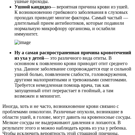
ушные проходы.
Ушной кандидоз
— вероятная причина крови из ушей.
К возникновению грибкового заболевания в слуховых
проходах приводят многие факторы. Самый частый —
длительный прием антибиотиков, которые подавили
нормальную микрофлору организма, и ослабили
иммунитет.
Ну а самая распространенная причина кровотечений
из уха у детей
— это различного вида отиты. В
основном к появлению крови приводит отит среднего
уха. Данное заболевание сопровождается еще и сильной
ушной болью, появлением слабости, головокружения,
другими малоприятными и тревожными симптомами.
Требуется немедленная помощь врача, так как
запущенный отит перерастает в гнойный, а там
возможен и менингит.
Иногда, хоть и не часто, возникновение крови связано с
проблемами онкологии. Различные опухоли, возникшие в
области ушей, в голове, могут давить на кровеносные сосуды.
Мелкие сосуды не выдерживают давления и лопаются. В
результате этого и можно наблюдать кровь из уха у ребенка.
Чтобы исключить вероятность этой страшной причины,