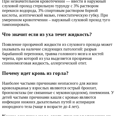
При незначительном кровотечении — ввести в наружный
слуховой проход стерильную турунду с 3% раствором
перекиси водорода, 3% спиртовым раствором борной
кислоты, асептической мазью, гемостатическую губку. При
умеренном кровотечении – наружный слуховой проход туго
тампонировать.
Что значит если из уха течет жидкость?
Появление прозрачной жидкости из слухового прохода может
указывать на наличие следующих патологий: разрыв
барабанной перепонки, травма головного мозга и костей
черепа, при которой из уха выделяется прозрачная
спинномозговая жидкость, аллергический отит.
Почему идет кровь из горла?
Наиболее частыми причинами неопасного для жизни
кровохарканья у взрослых являются острый бронхит,
бронхоэктазы (не связанные с муковисцидозом), пневмония. У
детей частыми причинами кашля с кровью являются
инфекции нижних дыхательных путей и аспирация
инородного тела (чаще в возрасте до 4 лет).