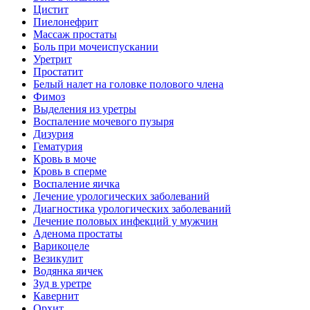
Цистит
Пиелонефрит
Массаж простаты
Боль при мочеиспускании
Уретрит
Простатит
Белый налет на головке полового члена
Фимоз
Выделения из уретры
Воспаление мочевого пузыря
Дизурия
Гематурия
Кровь в моче
Кровь в сперме
Воспаление яичка
Лечение урологических заболеваний
Диагностика урологических заболеваний
Лечение половых инфекций у мужчин
Аденома простаты
Варикоцеле
Везикулит
Водянка яичек
Зуд в уретре
Кавернит
Орхит