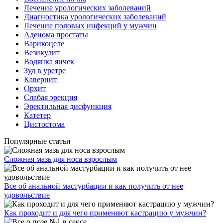
Лечение урологических заболеваний
Диагностика урологических заболеваний
Лечение половых инфекций у мужчин
Аденома простаты
Варикоцеле
Везикулит
Водянка яичек
Зуд в уретре
Кавернит
Орхит
Слабая эрекция
Эректильная дисфункция
Катетер
Цистостома
Популярные статьи
Сложная мазь для носа взрослым
Все об анальной мастурбации и как получить от нее
удовольствие
Как проходит и для чего применяют кастрацию у мужчин?