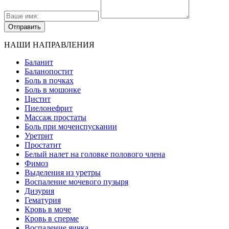
НАШИ НАПРАВЛЕНИЯ
Баланит
Баланопостит
Боль в почках
Боль в мошонке
Цистит
Пиелонефрит
Массаж простаты
Боль при мочеиспускании
Уретрит
Простатит
Белый налет на головке полового члена
Фимоз
Выделения из уретры
Воспаление мочевого пузыря
Дизурия
Гематурия
Кровь в моче
Кровь в сперме
Воспаление яичка