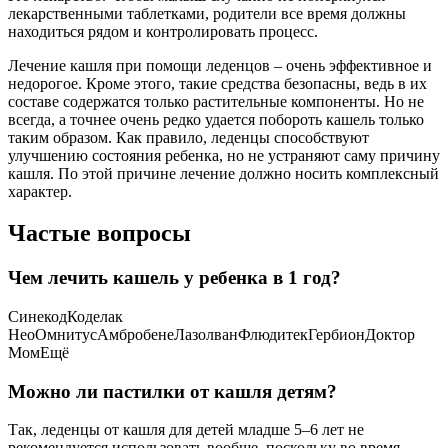
лекарственными таблетками, родители все время должны
находиться рядом и контролировать процесс.
Лечение кашля при помощи леденцов – очень эффективное и
недорогое. Кроме этого, такие средства безопасны, ведь в их
составе содержатся только растительные компоненты. Но не
всегда, а точнее очень редко удается побороть кашель только
таким образом. Как правило, леденцы способствуют
улучшению состояния ребенка, но не устраняют саму причину
кашля. По этой причине лечение должно носить комплексный
характер.
Частые вопросы
Чем лечить кашель у ребенка в 1 год?
СинекодКоделак
НеоОмнитусАмбробенеЛазолванФлюдитекГербионДоктор
МомЕщё
Можно ли пастилки от кашля детям?
Так, леденцы от кашля для детей младше 5–6 лет не
рекомендуется использовать вообще, поскольку во время