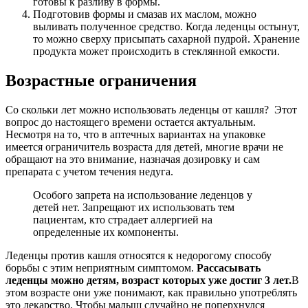
готовы к разливу в формы.
Подготовив формы и смазав их маслом, можно
выливать полученное средство. Когда леденцы остынут,
то можно сверху присыпать сахарной пудрой. Хранение
продукта может происходить в стеклянной емкости.
Возрастные ограничения
Со скольки лет можно использовать леденцы от кашля? Этот
вопрос до настоящего времени остается актуальным.
Несмотря на то, что в аптечных вариантах на упаковке
имеется ограничитель возраста для детей, многие врачи не
обращают на это внимание, назначая дозировку и сам
препарата с учетом течения недуга.
Особого запрета на использование леденцов у
детей нет. Запрещают их использовать тем
пациентам, кто страдает аллергией на
определенные их компоненты.
Леденцы против кашля относятся к недорогому способу
борьбы с этим неприятным симптомом.
Рассасывать
леденцы можно детям, возраст которых уже достиг 3 лет.
В
этом возрасте они уже понимают, как правильно употреблять
это лекарство. Чтобы малыш случайно не поперхнулся