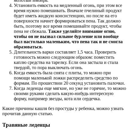
молотый имбирь.
Установить емкость на медленный огонь, при этом все
время нужно помешивать. Вначале пчелиный продукт
будет иметь жидкую консистенцию, но после на его
поверхности начнет формироваться пена. Так должно
быть, поэтому все время помешивайте продукт, чтобы
пена не сбежала.
Также уделяйте внимание огню,
чтобы он не вызвал сильное бурление или вообще
был настолько маленьким, что пена так и не смогла
образоваться.
Длительность варки составляет 1,5 часа. Проверить
готовность можно следующим образом: поместить
каплю средства на тарелку. Если она застыла и стала
твердой, то пора выключать огонь.
Когда емкость была снята с плиты, то можно при
помощи маленькой ложки распределить средство по
формам. По прошествии 20 секунд установить палочки.
Когда леденцы еще мягкие, но уже не горячие, то можно
своими руками сделать какую-нибудь интересную
форму, например звезды, кота или сердечка.
Какие причины кашля без простуды у ребенка, можно узнать
прочитав данную статью.
Травяные леденцы