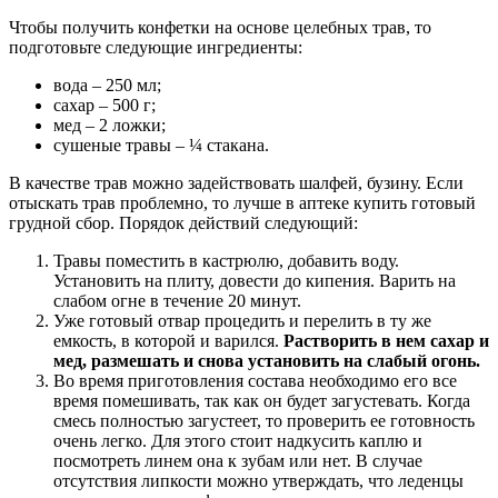
Чтобы получить конфетки на основе целебных трав, то
подготовьте следующие ингредиенты:
вода – 250 мл;
сахар – 500 г;
мед – 2 ложки;
сушеные травы – ¼ стакана.
В качестве трав можно задействовать шалфей, бузину. Если
отыскать трав проблемно, то лучше в аптеке купить готовый
грудной сбор. Порядок действий следующий:
Травы поместить в кастрюлю, добавить воду.
Установить на плиту, довести до кипения. Варить на
слабом огне в течение 20 минут.
Уже готовый отвар процедить и перелить в ту же
емкость, в которой и варился.
Растворить в нем сахар и
мед, размешать и снова установить на слабый огонь.
Во время приготовления состава необходимо его все
время помешивать, так как он будет загустевать. Когда
смесь полностью загустеет, то проверить ее готовность
очень легко. Для этого стоит надкусить каплю и
посмотреть линем она к зубам или нет. В случае
отсутствия липкости можно утверждать, что леденцы