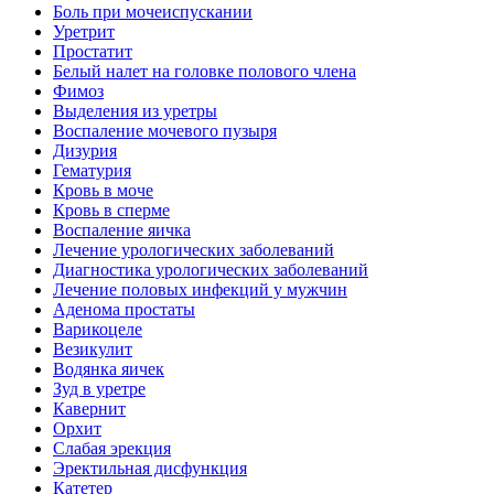
Боль при мочеиспускании
Уретрит
Простатит
Белый налет на головке полового члена
Фимоз
Выделения из уретры
Воспаление мочевого пузыря
Дизурия
Гематурия
Кровь в моче
Кровь в сперме
Воспаление яичка
Лечение урологических заболеваний
Диагностика урологических заболеваний
Лечение половых инфекций у мужчин
Аденома простаты
Варикоцеле
Везикулит
Водянка яичек
Зуд в уретре
Кавернит
Орхит
Слабая эрекция
Эректильная дисфункция
Катетер