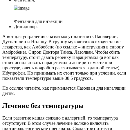
Фентанил для инъекций
Дипидолор.
А вот для устранения спазма могут назначить Папаверин,
Дуспаталин и Но-шпу. В группу муколитиков входят такие
лекарства, как Амбробене (по ссылке – инструкция в сиропу
Амбробене), Сироп Доктора Тайса, Лазолван. Чтобы сбить
температуру, стоит давать ребенку Парацетамол (а вот как
стоит использовать парацетамол и аспирин вместе при
простуде, очень подробно рассказывается в данной статье),
Ибупрофен. Но принимать их стоит только при условии, если
показатели температуры выше 38,5 градусов.
По ссылке читайте, как применяется Лазолван для ингаляции
детям.
Лечение без температуры
Если развитие кашля связано с аллергией, то температура
отсутствует. В этом случае лечение должно включать
противоаллергические препараты. Сюда стоит отнести