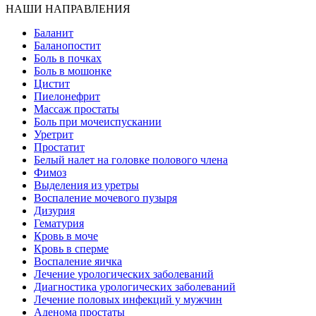
НАШИ НАПРАВЛЕНИЯ
Баланит
Баланопостит
Боль в почках
Боль в мошонке
Цистит
Пиелонефрит
Массаж простаты
Боль при мочеиспускании
Уретрит
Простатит
Белый налет на головке полового члена
Фимоз
Выделения из уретры
Воспаление мочевого пузыря
Дизурия
Гематурия
Кровь в моче
Кровь в сперме
Воспаление яичка
Лечение урологических заболеваний
Диагностика урологических заболеваний
Лечение половых инфекций у мужчин
Аденома простаты