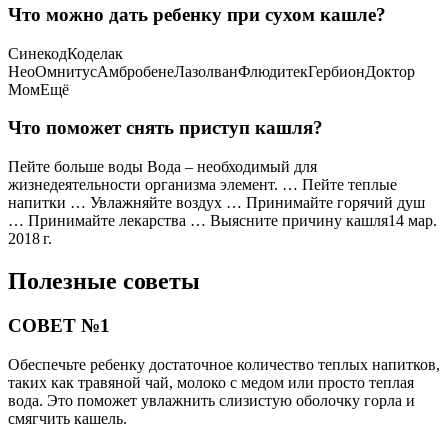
Что можно дать ребенку при сухом кашле?
СинекодКоделак
НеоОмнитусАмбробенеЛазолванФлюдитекГербионДоктор
МомЕщё
Что поможет снять приступ кашля?
Пейте больше воды Вода – необходимый для
жизнедеятельности организма элемент. … Пейте теплые
напитки … Увлажняйте воздух … Принимайте горячий душ
… Принимайте лекарства … Выясните причину кашля14 мар.
2018 г.
Полезные советы
СОВЕТ №1
Обеспечьте ребенку достаточное количество теплых напитков,
таких как травяной чай, молоко с медом или просто теплая
вода. Это поможет увлажнить слизистую оболочку горла и
смягчить кашель.