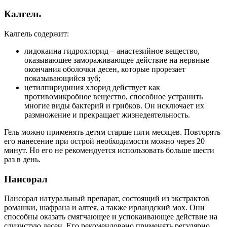
Калгель
Калгель содержит:
лидокаина гидрохлорид – анастезийное вещество,
оказывающее замораживающее действие на нервные
окончания оболочки десен, которые прорезает
показывающийся зуб;
цетилпиридиния хлорид действует как
противомикробное вещество, способное устранить
многие виды бактерий и грибков. Он исключает их
размножение и прекращает жизнедеятельность.
Гель можно применять детям старше пяти месяцев. Повторять
его нанесение при острой необходимости можно через 20
минут. Но его не рекомендуется использовать больше шести
раз в день.
Пансорал
Пансорал натуральный препарат, состоящий из экстрактов
ромашки, шафрана и алтея, а также ирландский мох. Они
способны оказать смягчающее и успокаивающее действие на
слизистую десен. Его рекомендовано применять регулярно.