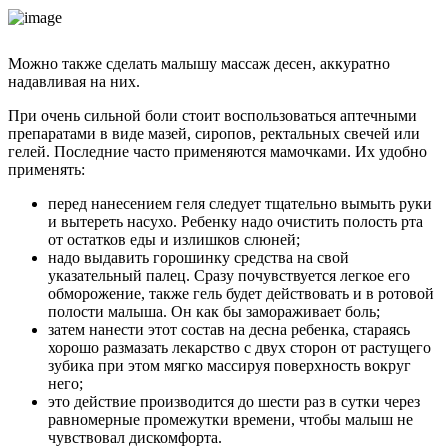
Можно также сделать малышу массаж десен, аккуратно
надавливая на них.
При очень сильной боли стоит воспользоваться аптечными
препаратами в виде мазей, сиропов, ректальных свечей или
гелей. Последние часто применяются мамочками. Их удобно
применять:
перед нанесением геля следует тщательно вымыть руки
и вытереть насухо. Ребенку надо очистить полость рта
от остатков еды и излишков слюней;
надо выдавить горошинку средства на свой
указательный палец. Сразу почувствуется легкое его
обморожение, также гель будет действовать и в ротовой
полости малыша. Он как бы замораживает боль;
затем нанести этот состав на десна ребенка, стараясь
хорошо размазать лекарство с двух сторон от растущего
зубика при этом мягко массируя поверхность вокруг
него;
это действие производится до шести раз в сутки через
равномерные промежутки времени, чтобы малыш не
чувствовал дискомфорта.