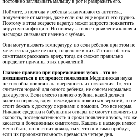
постоянно заглядывать малышу в рот и раздражать его.
Поймите, в полгода у ребенка заканчиваются антитела,
полученные от матери, даже если она еще кормит его грудью.
Поэтому в этом возрасте карапуз может запросто подхватить
вирусную инфекцию. Но почему – то все проявления кашля и
насморка связывают именно с зубами.
Они могут вызвать температуру, но если ребенок при этом не
хочет есть и даже не пьет, то дело не в них. И стоит об этих
симптомах рассказать врачу, тогда он сможет правильно
определит причины этих проявлений.
Главное правило при прорезывании зубов – это не
вмешиваться в их процесс появления.
Медицинская наука
не способна повлиять на очередность их появления. То, что
считается нормой для одного ребенка, не совсем нормально
для другого. Если вместо нижнего зубика, какой должен
вылезти первым, вдруг неожиданно появиться верхний, то не
стоит бежать к доктору с криками о помощи. Это все норма.
Никакие средства и бабушкины отвары не смогут повлиять на
скорость, последовательность и сроки появления зубов, это же
касается и болезненных симптомов. Кашель и насморк имеют
место быть, но не стоит дожидаться, что они сами пройдут,
если их продолжительность превысила четыре дня.