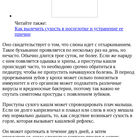
Читайте также:
Как вылечить сухость в носоглотке и устранение ее
причин
Оно свидетельствует о том, что слюна идет с отхаркиванием.
Такое бухыкание проявляется по нескольку раз на день, но
нечасто. Обычно длится трое суток, не более. Если же наряду
с ним появляется одышка и хрипы, а приступы кашля
происходят часто, то необходимо срочно обратиться к
педиатру, чтобы не пропустить начавшуюся болезнь. В период
прорезывания зубов у крохи может сильно понизиться
иммунитет и его организм может подхватить различные
вирусы и вредоносные бактерии, поэтому так важно не
спутать симптомы простуды с появлением зубиков.
Приступы сухого кашля может спровоцировать плач малыша.
Если он долго капризничал и плакал или слизь в носу мешала
ему нормально дышать, то, как следствие возникает сухость в
горле, которая вызывает кашлевой рефлекс.
Он может протекать в течение двух дней, а затем
прекратиться, когда слизистые гортани придут в норму.