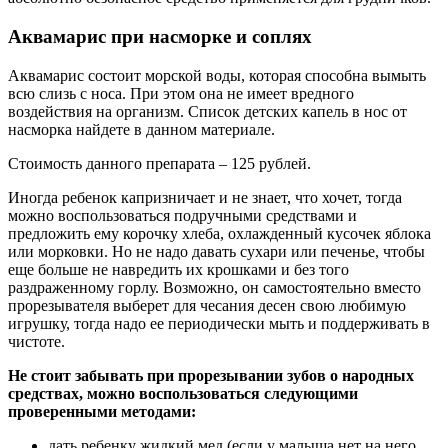
Аквамарис при насморке и соплях
Аквамарис состоит морской воды, которая способна вымыть
всю слизь с носа. При этом она не имеет вредного
воздействия на организм. Список детских капель в нос от
насморка найдете в данном материале.
Стоимость данного препарата – 125 рублей.
Иногда ребенок капризничает и не знает, что хочет, тогда
можно воспользоваться подручными средствами и
предложить ему корочку хлеба, охлажденный кусочек яблока
или морковки. Но не надо давать сухари или печенье, чтобы
еще больше не навредить их крошками и без того
раздраженному горлу. Возможно, он самостоятельно вместо
прорезывателя выберет для чесания десен свою любимую
игрушку, тогда надо ее периодически мыть и поддерживать в
чистоте.
Не стоит забывать при прорезывании зубов о народных
средствах, можно воспользоваться следующими
проверенными методами:
дать ребенку жидкий мед (если у малыша нет на него