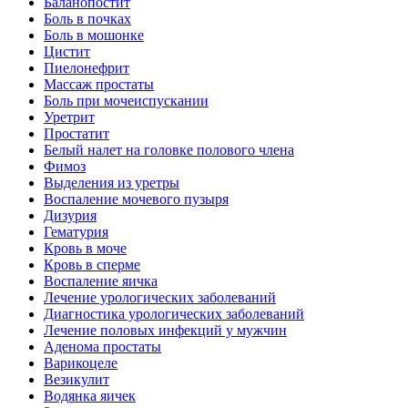
Баланопостит
Боль в почках
Боль в мошонке
Цистит
Пиелонефрит
Массаж простаты
Боль при мочеиспускании
Уретрит
Простатит
Белый налет на головке полового члена
Фимоз
Выделения из уретры
Воспаление мочевого пузыря
Дизурия
Гематурия
Кровь в моче
Кровь в сперме
Воспаление яичка
Лечение урологических заболеваний
Диагностика урологических заболеваний
Лечение половых инфекций у мужчин
Аденома простаты
Варикоцеле
Везикулит
Водянка яичек