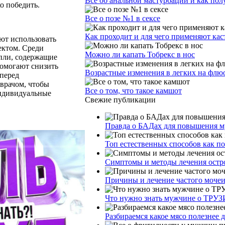
Все об анальной мастурбации и как пол
о победить.
Все о позе №1 в сексе
Как проходит и для чего применяют ка
ют использовать
ектом. Среди
Можно ли капать Тобрекс в нос
пли, содержащие
помогают снизить
Возрастные изменения в легких на фл
 перед
врачом, чтобы
Все о том, что такое камшот
ндивидуальные
Свежие публикации
Правда о БАДах для повышения му
Топ естественных способов как п
Симптомы и методы лечения остр
Причины и лечение частого моче
Что нужно знать мужчине о ТРУЗ
Разбираемся какое мясо полезнее 