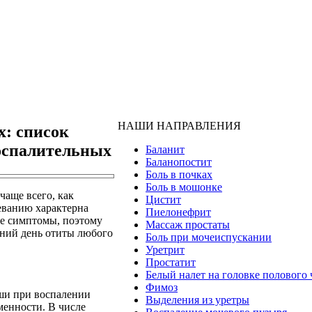
НАШИ НАПРАВЛЕНИЯ
х: список
оспалительных
Баланит
Баланопостит
Боль в почках
Боль в мошонке
чаще всего, как
Цистит
еванию характерна
Пиелонефрит
ые симптомы, поэтому
Массаж простаты
шний день отиты любого
Боль при мочеиспускании
Уретрит
Простатит
Белый налет на головке полового 
Фимоз
 уши при воспалении
Выделения из уретры
менности. В числе