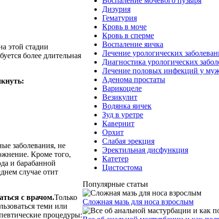
Воспаление мочевого пузыря
Дизурия
Гематурия
Кровь в моче
Кровь в сперме
Воспаление яичка
на этой стадии
Лечение урологических заболева
ебуется более длительная
Диагностика урологических забо
Лечение половых инфекций у му
Аденома простаты
икнуть:
Варикоцеле
Везикулит
Водянка яичек
Зуд в уретре
Кавернит
Орхит
Слабая эрекция
ые заболевания, не
Эректильная дисфункция
ожнение. Кроме того,
Катетер
ода и барабанной
Цистостома
днем случае отит
Популярные статьи
аться с врачом.
Только
Сложная мазь для носа взрослым
льзоваться теми или
певтические процедуры: