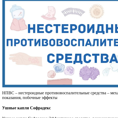
НПВС – нестероидные противовоспалительные средства – меха
показания, побочные эффекты
Ушные капли Софрадекс