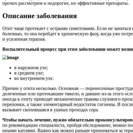
прочих рассмотрим и недорогие, но эффективные препараты.
Описание заболевания
Отит чаще протекает с острыми симптомами. Если не заняться 
болезнью, то она перейдет в хроническую фазу, когда уже потр
и усиленная терапия.
Воспалительный процесс при этом заболевании может возн
в наружном ухе;
в среднем ухе;
во внутреннем ухе.
Причин у отита несколько. Основная — перенесенные простудн
долеченные или протекавшие тяжело, и давшие из-за этого осл
иногда к отиту приводят механические травмы слухового прох
перепонки, а также элементарный недостаток гигиены. В после
вызывает скопившаяся в ушных проходах сера.
Чтобы начать лечение, нужно обязательно проконсультиров
по рекомендации специалиста, пройдя обследование, можно по
иными каплями. Важно как можно раньше приниматься за тера