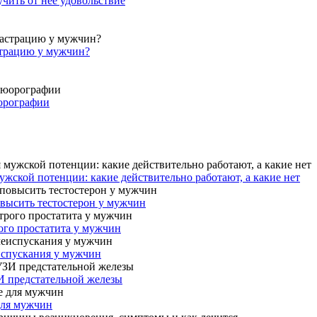
учить от нее удовольствие
страцию у мужчин?
юорографии
жской потенции: какие действительно работают, а какие нет
овысить тестостерон у мужчин
ого простатита у мужчин
испускания у мужчин
И предстательной железы
для мужчин