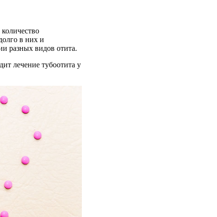
е количество
олго в них и
ии разных видов отита.
дит лечение тубоотита у