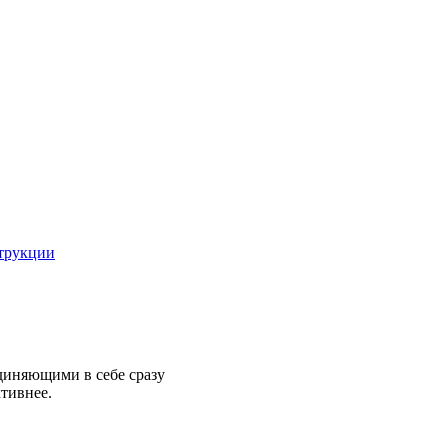
струкции
диняющими в себе сразу
ктивнее.