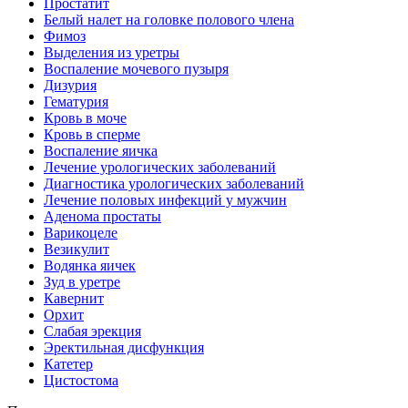
Простатит
Белый налет на головке полового члена
Фимоз
Выделения из уретры
Воспаление мочевого пузыря
Дизурия
Гематурия
Кровь в моче
Кровь в сперме
Воспаление яичка
Лечение урологических заболеваний
Диагностика урологических заболеваний
Лечение половых инфекций у мужчин
Аденома простаты
Варикоцеле
Везикулит
Водянка яичек
Зуд в уретре
Кавернит
Орхит
Слабая эрекция
Эректильная дисфункция
Катетер
Цистостома