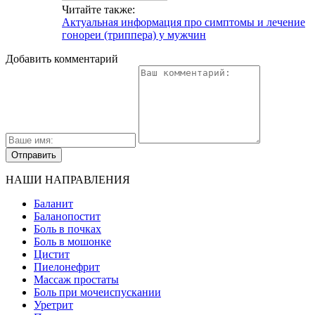
Читайте также:
Актуальная информация про симптомы и лечение
гонореи (триппера) у мужчин
Добавить комментарий
НАШИ НАПРАВЛЕНИЯ
Баланит
Баланопостит
Боль в почках
Боль в мошонке
Цистит
Пиелонефрит
Массаж простаты
Боль при мочеиспускании
Уретрит