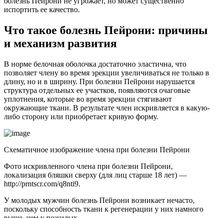
болезнь Пейрони не угрожает, но может существенно
испортить ее качество.
Что такое болезнь Пейрони: причины
и механизм развития
В норме белочная оболочка достаточно эластична, что
позволяет члену во время эрекции увеличиваться не только в
длину, но и в ширину. При болезни Пейрони нарушается
структура отдельных ее участков, появляются очаговые
уплотнения, которые во время эрекции стягивают
окружающие ткани. В результате
член искривляется в какую-
либо сторону
или приобретает кривую форму.
Схематичное изображение члена при болезни Пейрони
Фото искривленного члена при болезни Пейрони,
локализация бляшки сверху (для лиц старше 18 лет) —
http://prntscr.com/q8nti9.
У молодых мужчин болезнь Пейрони возникает нечасто,
поскольку способность ткани к регенерации у них намного
выше, чем у пожилых.