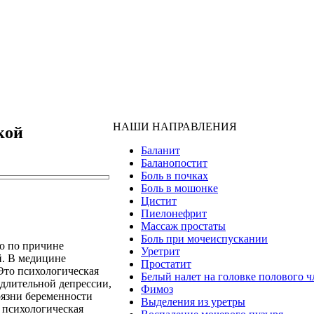
НАШИ НАПРАВЛЕНИЯ
кой
Баланит
Баланопостит
Боль в почках
Боль в мошонке
Цистит
Пиелонефрит
Массаж простаты
Боль при мочеиспускании
о по причине
Уретрит
й. В медицине
Простатит
Это психологическая
Белый налет на головке полового ч
 длительной депрессии,
Фимоз
оязни беременности
Выделения из уретры
 психологическая