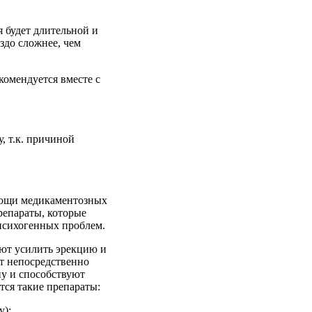
 будет длительной и
здо сложнее, чем
омендуется вместе с
, т.к. причиной
мощи медикаментозных
репараты, которые
психогенных проблем.
ют усилить эрекцию и
т непосредственно
ну и способствуют
ся такие препараты:
у);