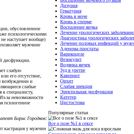
Воспаление мочевого пузыря
Дизурия
Гематурия
Кровь в моче
Кровь в сперме
Воспаление яичка
ции, обусловленное
Лечение урологических заболеван
кже психологическими
Диагностика урологических забол
 не наступает вообще)
Лечение половых инфекций у муж
е позволяет мужчине
Аденома простаты
Варикоцеле
Везикулит
ой дисфункции.
Водянка яичек
Зуд в уретре
ает слабую
Кавернит
или его отсутствие,
Орхит
 возбуждении и
Слабая эрекция
вляющиеся слабые
Эректильная дисфункция
я к специалисту,
Катетер
 Из-за невозможности
Цистостома
ая психогенное
Популярные статьи
апевт Борис Городков:
Все о позе №1 в сексе
т кастрация у мужчин