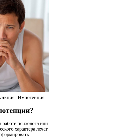
ункция | Импотенция.
потенции?
 работе психолога или
кого характера лечат,
 сформировать