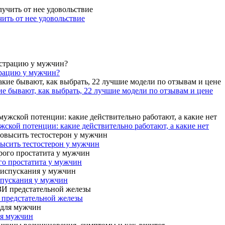
ить от нее удовольствие
трацию у мужчин?
ие бывают, как выбрать, 22 лучшие модели по отзывам и цене
ской потенции: какие действительно работают, а какие нет
высить тестостерон у мужчин
го простатита у мужчин
спускания у мужчин
 предстательной железы
ля мужчин