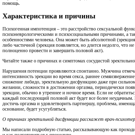
помощь.
Характеристика и причины
Психогенная импотенция – это расстройство сексуальной функ
психоневрологическими и психосоциальными причинами, а та
особенностями человека. Она может быть абсолютной (эрекция
либо частичной (эрекция появляется, но длится недолго, что н
полноценно провести и завершить половой акт).
Читайте также о причинах и симптомах сосудистой эректильн
Нарушения потенции проявляются спонтанно. Мужчина отмеч
интенсивность эрекции во время секса, раннее семяизвержение 
снижение либидо, эректильную дисфункцию даже при сильном
желании, сложности в достижении оргазма, периодически поя
эрекции, обычно в утреннее и ночное время. Если не обратитьс
каждый последующий половой акт будет все более неудачным.
достичь оргазма и удовлетворить партнершу, проблема, имеющ
основание, будет усугубляться.
О причинах эректильной дисфункции расскажет врач-психотер
Мы написали подробную статью, рассказывающую как проходи
и как подготовиться к процедуре.