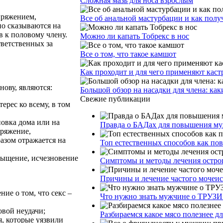
Сложная мазь для носа взрослым
пряжением,
Все об анальной мастурбации и как получ
но сказываются на
в к половому члену.
Можно ли капать Тобрекс в нос
ветственных за
Все о том, что такое камшот
Как проходит и для чего применяют кас
ову, являются:
Большой обзор на насадки для члена: как
Свежие публикации
ерес ко всему, в том
овка дома или на
Правда о БАДах для повышения муж
пряжение,
азом отражается на
Топ естественных способов как по
есыщение, исчезновение
Симптомы и методы лечения остро
Причины и лечение частого мочеи
ие о том, что секс –
Что нужно знать мужчине о ТРУЗИ
овой неудачи;
Разбираемся какое мясо полезнее д
я, которые уязвили