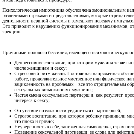
Психологическая импотенция обусловлена эмоциональным на
различными страхами и представлениями, которые отрицатель
деятельности нервной системы и замедляют передачу импульсо
Это приводит к нарушению функционирования механизмов, от
эрекцию.
Причинами полового бессилия, имеющего психологическую осн
Депрессивное состояние, при котором мужчина теряет инт
числе женщинам и сексу;
Стрессовый ритм жизни. Постоянная напряженная обстан
работе, продолжительное умственное или физическое на
зацикленность на проблемах – все это отрицательным обр
сексуальных возможностях мужчины;
Частая смена сексуальных партнерш и, как результат, пр
интереса к сексу;
Отсутствие возможности уединиться с партнершей;
Строгое воспитание, при котором ребенку прививали мнен
это плохо и грязно;
Неуверенность в себе, заниженная самооценка, страх пол
Поведение сексуальной партнерши: ее слова или действи