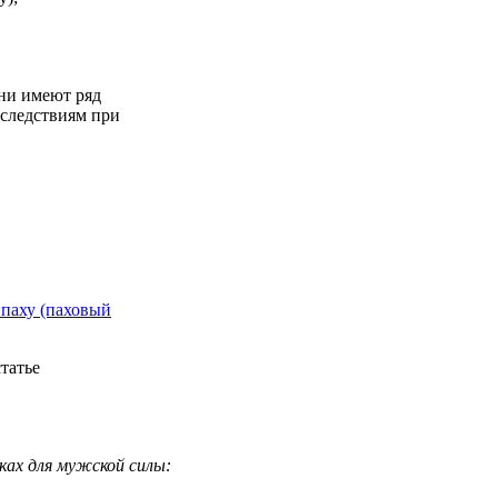
они имеют ряд
следствиям при
 паху (паховый
татье
ках для мужской силы: