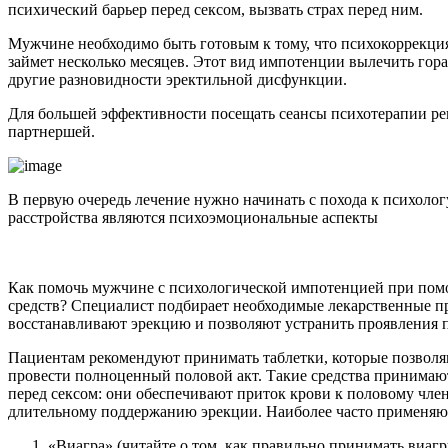
психический барьер перед сексом, вызвать страх перед ним.
Мужчине необходимо быть готовым к тому, что психокоррекция
займет несколько месяцев. Этот вид импотенции вылечить гора
другие разновидности эректильной дисфункции.
Для большей эффективности посещать сеансы психотерапии рек
партнершей.
В первую очередь лечение нужно начинать с похода к психологу
расстройства являются психоэмоциональные аспекты
Как помочь мужчине с психологической импотенцией при по
средств? Специалист подбирает необходимые лекарственные п
восстанавливают эрекцию и позволяют устранить проявления 
Пациентам рекомендуют принимать таблетки, которые позволя
провести полноценный половой акт. Такие средства принимаю
перед сексом: они обеспечивают приток крови к половому чле
длительному поддержанию эрекции. Наиболее часто применяют
«Виагра» (читайте о том, как правильно принимать виагр