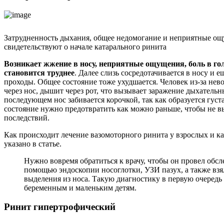
Затрудненность дыхания, общее недомогание и неприятные ощ
свидетельствуют о начале катарального ринита
Возникает жжение в носу, неприятные ощущения, боль в го
становится труднее
. Далее слизь сосредотачивается в носу и е
проходы. Общее состояние тоже ухудшается. Человек из-за не
через нос, дышит через рот, что вызывает заражение дыхательн
последующем нос забивается корочкой, так как образуется густа
состояние нужно предотвратить как можно раньше, чтобы не в
последствий.
Как происходит лечение вазомоторного ринита у взрослых и 
указано в статье.
Нужно вовремя обратиться к врачу, чтобы он провел обсл
помощью эндоскопии носоглотки, УЗИ пазух, а также взя
выделения из носа. Такую диагностику в первую очередь
беременным и маленьким детям.
Ринит гипертрофический