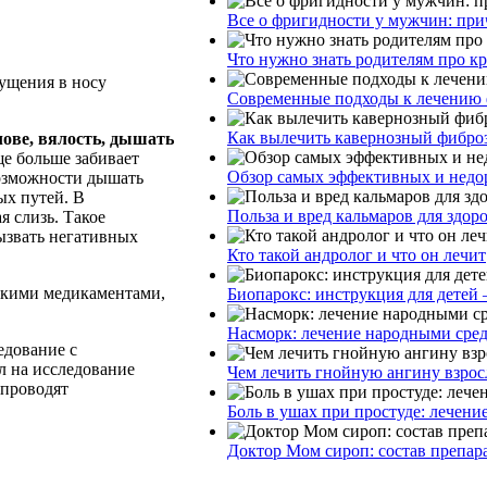
Все о фригидности у мужчин: при
Что нужно знать родителям про к
ущения в носу
Современные подходы к лечению 
Как вылечить кавернозный фибро
лове, вялость, дышать
ще больше забивает
Обзор самых эффективных и недор
возможности дышать
ых путей. В
Польза и вред кальмаров для здор
я слизь. Такое
ызвать негативных
Кто такой андролог и что он лечит
какими медикаментами,
Биопарокс: инструкция для детей 
Насморк: лечение народными сре
едование с
л на исследование
Чем лечить гнойную ангину взрос
 проводят
Боль в ушах при простуде: лечени
Доктор Мом сироп: состав препар