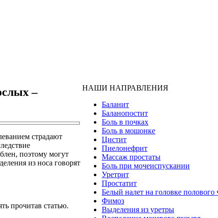
НАШИ НАПРАВЛЕНИЯ
ослых –
Баланит
Баланопостит
Боль в почках
Боль в мошонке
олеванием страдают
Цистит
следствие
Пиелонефрит
блен, поэтому могут
Массаж простаты
деления из носа говорят
Боль при мочеиспускании
Уретрит
Простатит
Белый налет на головке полового 
Фимоз
ть прочитав статью.
Выделения из уретры