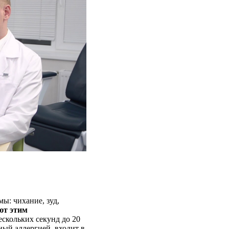
ы: чихание, зуд,
ют этим
ескольких секунд до 20
ный аллергией, входит в