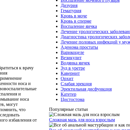
Воспаление мочевого пузыря
Дизурия
Гематурия
Кровь в моче
Кровь в сперме
Воспаление яичка
Лечение урологических заболева
Диагностика урологических забо
Лечение половых инфекций у му
Аденома простаты
Варикоцеле
Везикулит
Водянка яичек
ратиться к врачу
Зуд в уретре
ения
Кавернит
применение
Орхит
енности носа и
Слабая эрекция
ивовоспалительные
Эректильная дисфункция
спаления и
Катетер
ромывание носа
Цистостома
ев, могут
Популярные статьи
помнить, что
 следовать
Сложная мазь для носа взрослым
ого избавления от