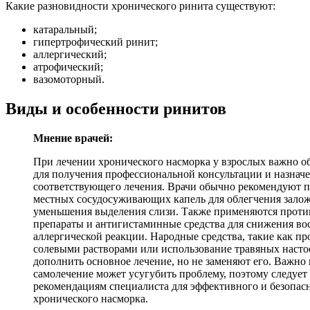
Какие разновидности хронического ринита существуют:
катаральный;
гипертрофический ринит;
аллергический;
атрофический;
вазомоторный.
Виды и особенности ринитов
Мнение врачей:
При лечении хронического насморка у взрослых важно об
для получения профессиональной консультации и назнач
соответствующего лечения. Врачи обычно рекомендуют 
местных сосудосуживающих капель для облегчения залож
уменьшения выделения слизи. Также применяются прот
препараты и антигистаминные средства для снижения во
аллергической реакции. Народные средства, такие как п
солевыми растворами или использование травяных насто
дополнить основное лечение, но не заменяют его. Важно 
самолечение может усугубить проблему, поэтому следует
рекомендациям специалиста для эффективного и безопасн
хронического насморка.