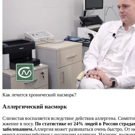
Как лечится хронический насморк?
Аллергический насморк
Слизистая воспаляется вследствие действия аллергена. Симптом
жжение в носу.
По статистике от 24% людей в России страда
заболеванием.
Аллергия может развиваться очень быстро. От н
минут взаимодействия с носителем аллергии. Насморк, вызван