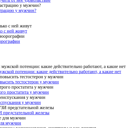
учить от нее удовольствие
страцию у мужчин?
ко с ней живут
юорографии
жской потенции: какие действительно работают, а какие нет
овысить тестостерон у мужчин
ого простатита у мужчин
испускания у мужчин
И предстательной железы
для мужчин