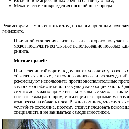
Воздействие агрессивных сред на слизистую носа;
Механические повреждения носовой перегородки.
Рекомендуем вам прочитать о том, по каким причинам появляе
гайморите.
Причиной скопления слизи, на фоне которого получает р
может послужить регулярное использование носовых кап
ринита.
Мнение врачей:
При лечении гайморита в домашних условиях у взрослы
обратиться к врачу для точного диагноза и рекомендаций
рекомендуют использовать противовоспалительные препа
местные антибиотики или сосудосуживающие капли. Для
симптомов можно применять натуральные методы, такие
носа солевым раствором, ингаляции с эфирными маслами
компрессы на область носа. Важно помнить, что самолеч
усугубить состояние, поэтому следует следовать рекомен
специалиста и не заниматься самодиагностикой.