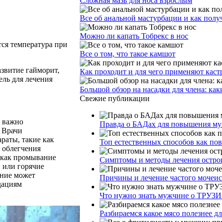
Сложная мазь для носа взрослым
Все об анальной мастурбации и как получ
Можно ли капать Тобрекс в нос
тся температура при
Все о том, что такое камшот
азвитие гайморит,
Как проходит и для чего применяют кас
ель для лечения
Большой обзор на насадки для члена: как
Свежие публикации
х важно
Правда о БАДах для повышения муж
. Врачи
раты, такие как
Топ естественных способов как по
 облегчения
 как промывание
Симптомы и методы лечения остро
 или горячие
ение может
Причины и лечение частого мочеи
дациям
Что нужно знать мужчине о ТРУЗИ
Разбираемся какое мясо полезнее д