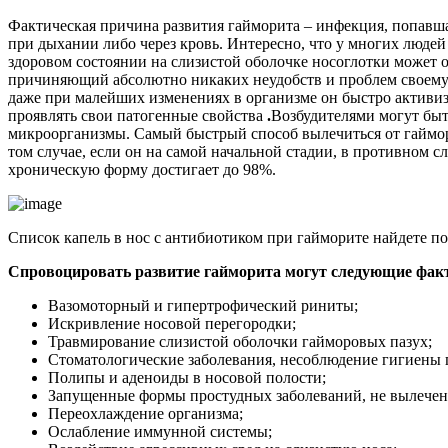
Фактическая причина развития гайморита – инфекция, попавша
при дыхании либо через кровь. Интересно, что у многих людей
здоровом состоянии на слизистой оболочке носоглотки может о
причиняющий абсолютно никаких неудобств и проблем своему
даже при малейших изменениях в организме он быстро активиз
проявлять свои патогенные свойства
.
Возбудителями могут быт
микроорганизмы. Самый быстрый способ вылечиться от гаймо
том случае, если он на самой начальной стадии, в противном сл
хроническую форму достигает до 98%.
Список капель в нос с антибиотиком при гайморите найдете п
Спровоцировать развитие гайморита могут следующие фак
Вазомоторный и гипертрофический риниты;
Искривление носовой перегородки;
Травмирование слизистой оболочки гайморовых пазух;
Стоматологические заболевания, несоблюдение гигиены п
Полипы и аденоиды в носовой полости;
Запущенные формы простудных заболеваний, не вылечен
Переохлаждение организма;
Ослабление иммунной системы;