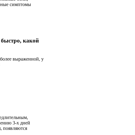
обные симптомы
 быстро, какой
 более выраженной, у
:
едлительным,
чению 3-х дней
я, появляются