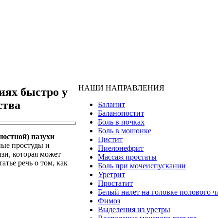
НАШИ НАПРАВЛЕНИЯ
иях быстро у
ства
Баланит
Баланопостит
Боль в почках
Боль в мошонке
юстной) пазухи
Цистит
ные простуды и
Пиелонефрит
изи, которая может
Массаж простаты
атье речь о том, как
Боль при мочеиспускании
Уретрит
Простатит
Белый налет на головке полового ч
Фимоз
Выделения из уретры