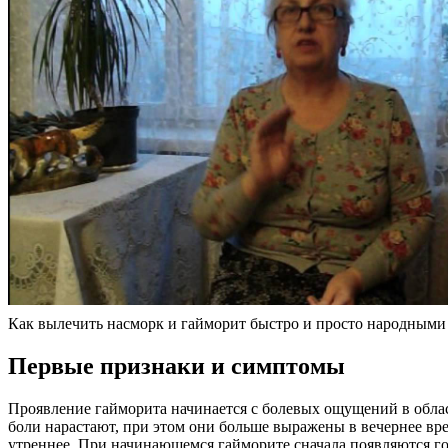
Как вылечить насморк и гайморит быстро и просто народными
Первые признаки и симптомы
Проявление гайморита начинается с болевых ощущений в облас
боли нарастают, при этом они больше выражены в вечернее вре
утреннее. При начинающемся гайморите сначала появляются г