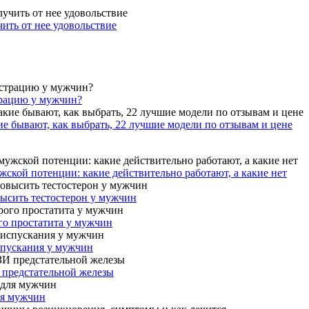
ить от нее удовольствие
трацию у мужчин?
ие бывают, как выбрать, 22 лучшие модели по отзывам и цене
ской потенции: какие действительно работают, а какие нет
высить тестостерон у мужчин
го простатита у мужчин
спускания у мужчин
 предстательной железы
ля мужчин