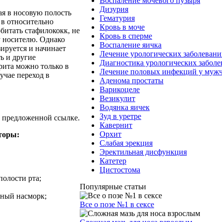
Воспаление мочевого пузыря
Дизурия
я в носовую полость
Гематурия
 в относительно
Кровь в моче
битать стафилококк, не
Кровь в сперме
 носителю. Однако
Воспаление яичка
ируется и начинает
Лечение урологических заболеван
ь и другие
Диагностика урологических забол
рита можно только в
Лечение половых инфекций у муж
учае переход в
Аденома простаты
Варикоцеле
Везикулит
Водянка яичек
Зуд в уретре
о предложенной ссылке.
Кавернит
Орхит
торы:
Слабая эрекция
Эректильная дисфункция
Катетер
Цистостома
олости рта;
Популярные статьи
ный насморк;
Все о позе №1 в сексе