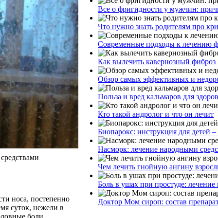
Все о фригидности у мужчин: прич
Что нужно знать родителям про кр
Современные подходы к лечению ф
Как вылечить кавернозный фиброз
Обзор самых эффективных и недоро
Польза и вред кальмаров для здоро
Кто такой андролог и что он лечит
Биопарокс: инструкция для детей –
Насморк: лечение народными сред
 средствами
Чем лечить гнойную ангину взросл
Боль в ушах при простуде: лечение
ти носа, постепенно
Доктор Мом сироп: состав препара
мя суток, нежели в
оловные боли,