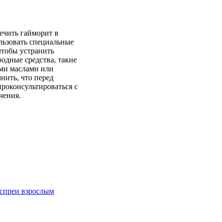
лечить гайморит в
льзовать специальные
чтобы устранить
одные средства, такие
ми маслами или
нить, что перед
роконсультироваться с
чения.
 спреи взрослым