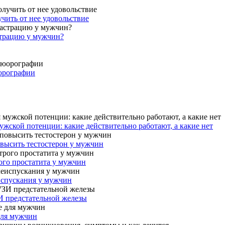
учить от нее удовольствие
страцию у мужчин?
юорографии
жской потенции: какие действительно работают, а какие нет
овысить тестостерон у мужчин
ого простатита у мужчин
испускания у мужчин
И предстательной железы
для мужчин