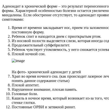
Аденоидит в хронической форме – это результат перенесенного
формы. Характерной особенностью болезни остается увеличен
миндалины. Если обострение отсутствует, то аденоидит проя
симптомами:
Время от времени закладывает нос, прием эта заложенно
постоянную форму.
Ребенок спит и находится днем с приоткрытым ртом.
Из носовой полости выделяется слизи, которая иногда со
Продолжительный субфебрилитет.
Ребенок чувствует утомляемость, у него снижается успев
Плохой ночной сон.
На фото- хронический аденоидит у детей
Храп во время ночного сна. (как происходит лазерное ле
понять данное содержание статьи)
Плохой аппетит.
Нарушенное внимание, плохая память.
Головные боли.
Кашель в ночное время, который возникает из-за того, что
стенке глотки.
Постоянные ОРВИ и затяжной ринит.