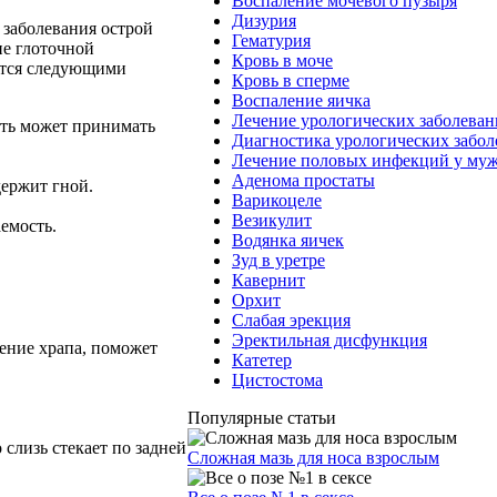
Воспаление мочевого пузыря
Дизурия
 заболевания острой
Гематурия
ие глоточной
Кровь в моче
вится следующими
Кровь в сперме
Воспаление яичка
Лечение урологических заболева
сть может принимать
Диагностика урологических забо
Лечение половых инфекций у му
Аденома простаты
держит гной.
Варикоцеле
Везикулит
аемость.
Водянка яичек
Зуд в уретре
Кавернит
Орхит
Слабая эрекция
Эректильная дисфункция
чение храпа, поможет
Катетер
Цистостома
Популярные статьи
 слизь стекает по задней
Сложная мазь для носа взрослым