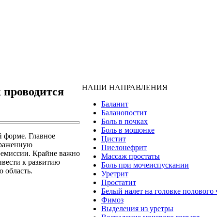
НАШИ НАПРАВЛЕНИЯ
к проводится
Баланит
Баланопостит
Боль в почках
Боль в мошонке
й форме. Главное
Цистит
ыраженную
Пиелонефрит
ремиссии. Крайне важно
Массаж простаты
ивести к развитию
Боль при мочеиспускании
 область.
Уретрит
Простатит
Белый налет на головке полового 
Фимоз
Выделения из уретры