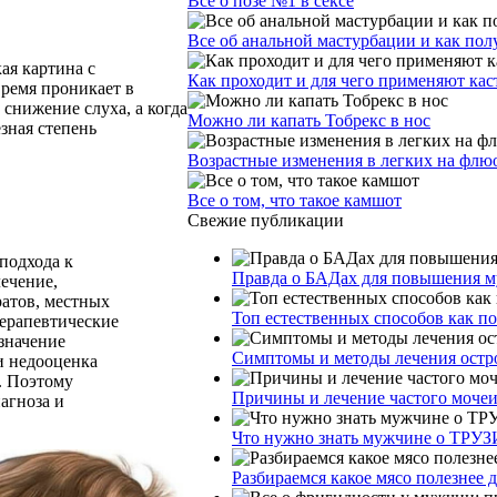
Все о позе №1 в сексе
Все об анальной мастурбации и как пол
ая картина с
Как проходит и для чего применяют ка
ремя проникает в
 снижение слуха, а когда
Можно ли капать Тобрекс в нос
езная степень
Возрастные изменения в легких на фл
Все о том, что такое камшот
Свежие публикации
подхода к
Правда о БАДах для повышения му
ечение,
атов, местных
Топ естественных способов как п
терапевтические
значение
Симптомы и методы лечения остр
и недооценка
. Поэтому
Причины и лечение частого моче
агноза и
Что нужно знать мужчине о ТРУЗ
Разбираемся какое мясо полезнее 