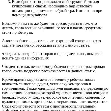
Если бронхит сопровождается обструкцией, то для
купирования спазма необходимо задействовать
ингаляции при помощи небулайзера. Ингаляции при
помощи небулайзера
Возможно вам так же будет интересно узнать о том, что
делать, когда возник охрипший голос и к каким средствам
стоит прибегнуть.
А вот как быстро восстановить охрипший голос и как это
сделать правильно, рассказывается в данной статье.
что делать, когда болит горло и пропадает голос, поможет
понять данная информация.
Что делать и как лечить, когда болело горло, а потом пропал
голос, очень подробно рассказывается в данной статье.
Кроме приема медикаментов лечение у ребенка может
включать физиопроцедуры, установку компрессов и
горчичников. Также малыш должен выполнять определенную
гимнастику, благодаря которой удается вывести скопленную в
бронхах мокроту. Когда курс основного лечения окончен, то
нужно принимать препараты, которые повышают иммунитет.
Сюда стоит отнести отвары с противовоспалительным
эффектов, сок редьки и мед, морсы из калины, клюквы.