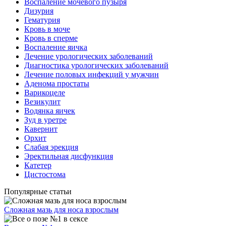
Воспаление мочевого пузыря
Дизурия
Гематурия
Кровь в моче
Кровь в сперме
Воспаление яичка
Лечение урологических заболеваний
Диагностика урологических заболеваний
Лечение половых инфекций у мужчин
Аденома простаты
Варикоцеле
Везикулит
Водянка яичек
Зуд в уретре
Кавернит
Орхит
Слабая эрекция
Эректильная дисфункция
Катетер
Цистостома
Популярные статьи
Сложная мазь для носа взрослым