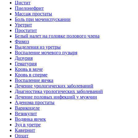
Цистит
Пиелонефрит
Массаж простаты
Боль при мочеиспускании
Уретрит
Простатит
Белый налет на головке полового члена
Фимоз
Выделения из уретры
Воспаление мочевого пузыря
Дизурия
Гематурия
Кровь в моче
Кровь в сперме
Воспаление яичка
Лечение урологических заболеваний
Диагностика урологических заболеваний
Лечение половых инфекций у мужчин
Аденома простаты
Варикоцеле
Везикулит
Водянка яичек
Зуд в уретре
Кавернит
Орхит