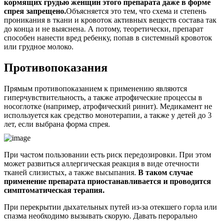
кормящих грудью женщин этого препарата даже в форме
спрея запрещено.
Объясняется это тем, что схема и степень
проникания в ткани и кровоток активных веществ состава так
до конца и не выяснена. А потому, теоретически, препарат
способен нанести вред ребенку, попав в системный кровоток
или грудное молоко.
Противопоказания
Прямым противопоказанием к применению являются
гиперчувствительность, а также атрофические процессы в
носоглотке (например, атрофический ринит). Медикамент не
используется как средство монотерапии, а также у детей до 3
лет, если выбрана форма спрея.
При частом пользовании есть риск передозировки. При этом
может развиться аллергическая реакция в виде отечности
тканей слизистых, а также высыпания.
В таком случае
применение препарата приостанавливается и проводится
симптоматическая терапия.
При перекрытии дыхательных путей из-за отекшего горла или
спазма необходимо вызывать скорую. Давать перорально