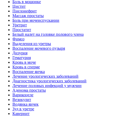
Боль в мошонке
Цистит
Пиелонефрит
Массаж простаты
Боль при мочеиспускании
Уретрит
Простатит
Белый налет на головке полового члена
Фимоз
Выделения из уретры
Воспаление мочевого пузыря
Дизурия
Гематурия
Кровь в моче
Кровь в сперме
Воспаление яичка
Лечение урологических заболеваний
Диагностика урологических заболеваний
Лечение половых инфекций у мужчин
Аденома простаты
Варикоцеле
Везикулит
Водянка яичек
Зуд в уретре
Кавернит