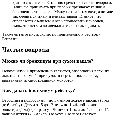
хранятся в аптечке. Отлично средство и стоит недорого.
Начинаю принимать при первых признаках кашля и
болезненности в горле. Мужу не нравится вкус, а по мне
так очень приятный и ненавязчивый. Главное, что
справляется с кашлем и без использования сиропов,
жаль, что деткам до двенадцати лет нельзя давать.”
Также читайте инструкцию по применению к раствору
Ренгалин.
Частые вопросы
Можно ли бронхикум при сухом кашле?
Показаниями к применению являются, заболевания верхних
дыхательных путей, при сухом и переменном кашлем,
вызванным трудноотделяемой мокротой.
Как давать бронхикум ребенку?
Взрослым и подросткам – по 1 чайной ложке эликсира (5 мл)
до 6 раз/сут. Детям от 5 до 12 лет – по 1 чайной ложке
эликсира (5 мл) до 4 раз/сут. Детям от 1 года до 4 лет – по 1/2
чайной ложки (2.5 мл) до 3 раз/сут. Препарат следует