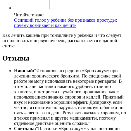
Читайте также:
Осипший голос у ребенка без признаков простуды:
почему возникает и как лечить
Как лечить кашель при тонзиллите у ребенка и что следует
использовать в первую очередь, рассказывается в данной
статье.
Отзывы
Николай:
“Использовал средство «Бронхикум» при
лечении хронического бронхита. По специфике свой
работе не могу использовать некоторые препараты. В
этом плане пастилки намного удобней: отлично
хранятся, и нет риска случайного проливания, как с
использованием жидких сиропов и каплей. Приятный
вкус и неожиданно хороший эффект. Дозировку, если
честно, я сознательно нарушал, используя таблетки по
пять – шесть раз в день. Результат оказался хорошим, но
я также применял и другие медикаменты, поэтому
отдельное действие оценить сложно.”
Светлана:
“Пастилки «Бронхикум» у нас постоянно