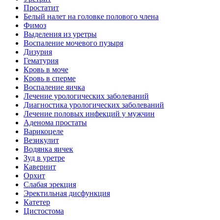
Простатит
Белый налет на головке полового члена
Фимоз
Выделения из уретры
Воспаление мочевого пузыря
Дизурия
Гематурия
Кровь в моче
Кровь в сперме
Воспаление яичка
Лечение урологических заболеваний
Диагностика урологических заболеваний
Лечение половых инфекций у мужчин
Аденома простаты
Варикоцеле
Везикулит
Водянка яичек
Зуд в уретре
Кавернит
Орхит
Слабая эрекция
Эректильная дисфункция
Катетер
Цистостома