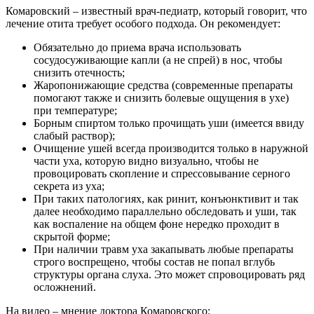
Комаровский – известный врач-педиатр, который говорит, что
лечение отита требует особого подхода. Он рекомендует:
Обязательно до приема врача использовать
сосудосуживающие капли (а не спрей) в нос, чтобы
снизить отечность;
Жаропонижающие средства (современные препараты
помогают также и снизить болевые ощущения в ухе)
при температуре;
Борным спиртом только прочищать уши (имеется ввиду
слабый раствор);
Очищение ушей всегда производится только в наружной
части уха, которую видно визуально, чтобы не
провоцировать скопление и спрессовывание серного
секрета из уха;
При таких патологиях, как ринит, конъюнктивит и так
далее необходимо параллельно обследовать и уши, так
как воспаление на общем фоне нередко проходит в
скрытой форме;
При наличии травм уха закапывать любые препараты
строго воспрещено, чтобы состав не попал вглубь
структуры органа слуха. Это может спровоцировать ряд
осложнений.
На видео – мнение доктора Комаровского: