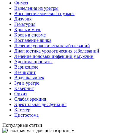
Фимоз
Выделения из уретры
Воспаление мочевого пузыря
Дизурия
Гематурия
Кровь в моче
Кровь в сперме
Воспаление яичка
Лечение урологических заболеваний
Диагностика урологических заболеваний
Лечение половых инфекций у мужчин
Аденома простаты
Варикоцеле
Везикулит
Водянка яичек
Зуд в уретре
Кавернит
Орхит
Слабая эрекция
Эректильная дисфункция
Катетер
Цистостома
Популярные статьи