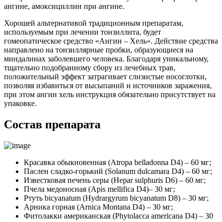
ангине, амоксициллин при ангине.
Хорошей альтернативой традиционным препаратам,
используемым при лечении тонзиллита, будет
гомеопатическое средство «Ангин – Хель». Действие средства
направлено на тонзиллярные пробки, образующиеся на
миндалинах заболевшего человека. Благодаря уникальному,
тщательно подобранному сбору из лечебных трав,
положительный эффект затрагивает слизистые носоглотки,
позволяя избавиться от высыпаний и источников заражения,
при этом ангин хель инструкция обязательно присутствует на
упаковке.
Состав препарата
Красавка обыкновенная (Atropa belladonna D4) – 60 мг;
Паслен сладко-горький (Solanum dulcamara D4) – 60 мг;
Известковая печень серы (Hepar sulphuris D6) – 60 мг;
Пчела медоносная (Apis mellifica D4)– 30 мг;
Ртуть bicyanatum (Hydrargyrum bicyanatum D8) – 30 мг;
Арника горная (Arnica Montana D4) – 30 мг;
Фитолакки американская (Phytolacca americana D4) – 30