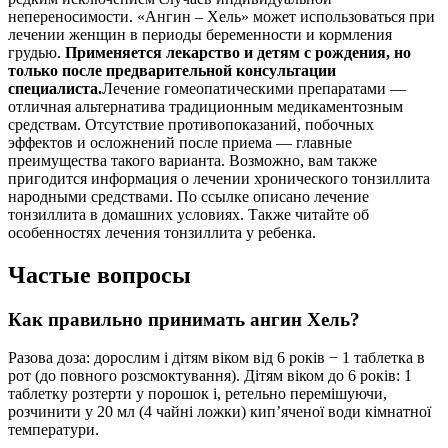
непереносимости. «Ангин – Хель» может использоваться при
лечении женщин в периоды беременности и кормления
грудью.
Применяется лекарство и детям с рождения, но
только после предварительной консультации
специалиста.
Лечение гомеопатическими препаратами —
отличная альтернатива традиционным медикаментозным
средствам. Отсутствие противопоказаний, побочных
эффектов и осложнений после приема — главные
преимущества такого варианта. Возможно, вам также
пригодится информация о лечении хронического тонзиллита
народными средствами. По ссылке описано лечение
тонзиллита в домашних условиях. Также читайте об
особенностях лечения тонзиллита у ребенка.
Частые вопросы
Как правильно принимать ангин Хель?
Разова доза: дорослим і дітям віком від 6 років − 1 таблетка в
рот (до повного розсмоктування). Дітям віком до 6 років: 1
таблетку розтерти у порошок і, ретельно перемішуючи,
розчинити у 20 мл (4 чайні ложки) кип’яченої води кімнатної
температури.